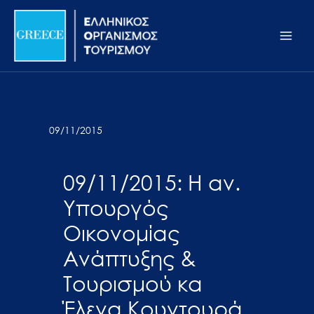
Μετάβαση
Σημείωση:
Main
στο
Αυτός
Men
περιεχόμενο
ο
ιστότοπος
περιλαμβάνει
ένα
σύστημα
09/11/2015
προσβασιμότητας.
09/11/2015: Η αν.
Υπουργός
Οικονομίας
Ανάπτυξης &
Τουρισμού κα
Έλενα Κουντουρά