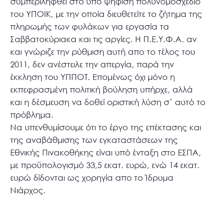
συμπεριληφθεί στο υπό ψήφιση πολυνομοσχέδιο
του ΥΠΟΙΚ, με την οποία διευθετείτε το ζήτημα της
πληρωμής των φυλάκων για εργασία τα
Σαββατοκύριακα και τις αργίες. Η Π.Ε.Υ.Φ.Α. αν
και γνώριζε την ρύθμιση αυτή απο το τέλος του
2011, δεν ανέστειλε την απεργία, παρά την
έκκληση του ΥΠΠΟΤ. Επομένως όχι μόνο η
εκπεφρασμένη πολιτική βούληση υπήρχε, αλλά
και η δέσμευση να δοθεί οριστική λύση σ’ αυτό το
πρόβλημα.
Να υπενθυμίσουμε ότι το έργο της επέκτασης και
της αναβάθμισης των εγκαταστάσεων της
Εθνικής Πινακοθήκης είναι υπό ένταξη στο ΕΣΠΑ,
με προϋπολογισμό 33,5 εκατ. ευρώ, ενώ 14 εκατ.
ευρώ δίδονται ως χορηγία απο το Ίδρυμα
Νιάρχος.