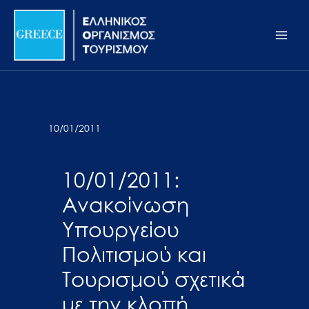
Μετάβαση
Σημείωση:
Main
στο
Αυτός
Men
περιεχόμενο
ο
ιστότοπος
περιλαμβάνει
ένα
σύστημα
10/01/2011
προσβασιμότητας.
10/01/2011:
Ανακοίνωση
Υπουργείου
Πολιτισμού και
Τουρισμού σχετικά
με την κλοπή