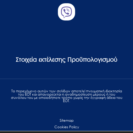
Στοιχεία εκτέλεσης Προϋπολογισμού
Το περιεχόμενο αυτών των σελίδων αποτελεί πvευματική ιδιοκτησία
του ΕΟΤ και απαγορεύεται η αναδημοσίευση μέρους ή του
συνόλου του με οποιοδήποτε τρόπο χωρίς την έγγραφη άδεια του
ΕΟΤ.
Sitemap
Cookies Policy