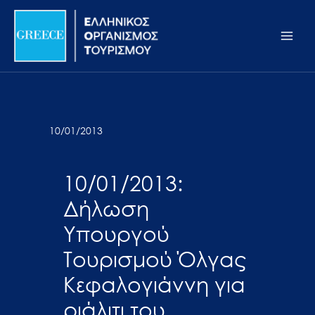
Μετάβαση
Σημείωση:
Main
στο
Αυτός
Men
περιεχόμενο
ο
ιστότοπος
περιλαμβάνει
ένα
σύστημα
10/01/2013
προσβασιμότητας.
10/01/2013:
Δήλωση
Υπουργού
Τουρισμού Όλγας
Κεφαλογιάννη για
ριάλιτι του