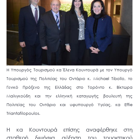
Η Υπουργός Τουρισμού κα Έλενα Κουντουρά με τον Υπουργό
Τουρισμού της Πολιτείας του Οντάριο κ. Μichael Tibollo, το
Γενικό Πρόξενο της Ελλάδας στο Τορόντο κ. Βίκτωρα
Μαλιγκούδη και την ελληνική καταγωγής βουλευτή της
Πολιτείας του Οντάριο και υφυπουργό Υγείας, κα Effie
Triantafilopoulos.
Η κα Κουντουρά επίσης αναφέρθηκε στη
σταθερή διψήφια αύξηση του τουριστικού