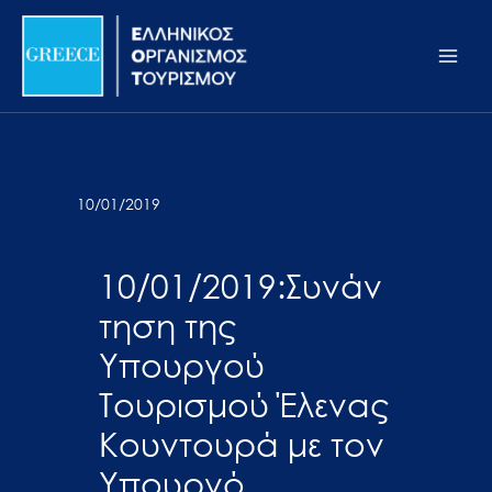
Μετάβαση
Σημείωση:
Main
στο
Αυτός
Men
περιεχόμενο
ο
ιστότοπος
περιλαμβάνει
ένα
σύστημα
10/01/2019
προσβασιμότητας.
10/01/2019:Συνάν
τηση της
Υπουργού
Τουρισμού Έλενας
Κουντουρά με τον
Υπουργό