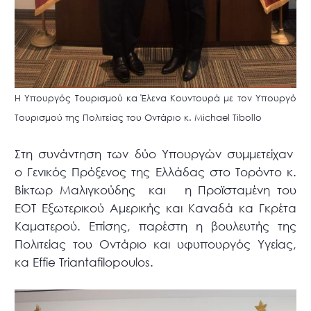
Η Υπουργός Τουρισμού κα Έλενα Κουντουρά με τον Υπουργό
Τουρισμού της Πολιτείας του Οντάριο κ. Μichael Tibollo
Στη συνάντηση των δύο Υπουργών συμμετείχαν
ο Γενικός Πρόξενος της Ελλάδας στο Τορόντο κ.
Βίκτωρ Μαλιγκούδης και η Προϊσταμένη του
ΕΟΤ Εξωτερικού Αμερικής και Καναδά κα Γκρέτα
Καματερού. Επίσης, παρέστη η βουλευτής της
Πολιτείας του Οντάριο και υφυπουργός Υγείας,
κα Effie Triantafilopoulos.