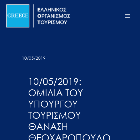
Μετάβαση
Σημείωση:
Main
στο
Αυτός
Men
περιεχόμενο
ο
ιστότοπος
περιλαμβάνει
ένα
σύστημα
10/05/2019
προσβασιμότητας.
10/05/2019:
ΟΜΙΛΙΑ ΤΟΥ
ΥΠΟΥΡΓΟΥ
ΤΟΥΡΙΣΜΟΥ
ΘΑΝΑΣΗ
ΘΕΟΧΑΡΟΠΟΥΛΟ