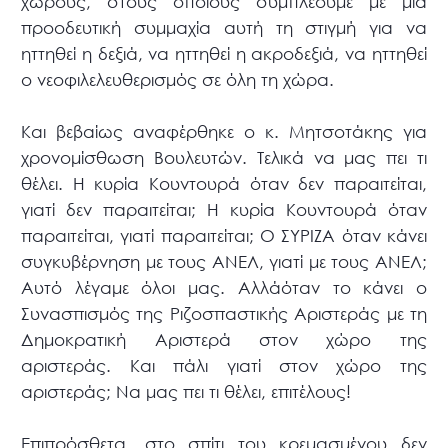
χώρους, στους οποίους συμπλέουμε με μια
προοδευτική συμμαχία αυτή τη στιγμή για να
ηττηθεί η δεξιά, να ηττηθεί η ακροδεξιά, να ηττηθεί
ο νεοφιλελευθερισμός σε όλη τη χώρα.
Και βεβαίως αναφέρθηκε ο κ. Μητσοτάκης για
χρονομίσθωση Βουλευτών. Τελικά να μας πει τι
θέλει. Η κυρία Κουντουρά όταν δεν παραιτείται,
γιατί δεν παραιτείται; Η κυρία Κουντουρά όταν
παραιτείται, γιατί παραιτείται; Ο ΣΥΡΙΖΑ όταν κάνει
συγκυβέρνηση με τους ΑΝΕΛ, γιατί με τους ΑΝΕΛ;
Αυτό λέγαμε όλοι μας. Αλλάόταν το κάνει ο
Συνασπισμός της Ριζοσπαστικής Αριστεράς με τη
Δημοκρατική Αριστερά στον χώρο της
αριστεράς. Και πάλι γιατί στον χώρο της
αριστεράς; Να μας πει τι θέλει, επιτέλους!
Επιπρόσθετα, στο σπίτι του κρεμασμένου δεν