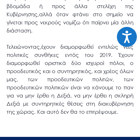
βδομάδα ή προς άλλα στελέχη της
Κυβέρνησης,αλλά όταν φτάνει στο σημείο να
γίνεται προς νεκρούς νομίζω ότι παίρνει μία άλλη
διάσταση.
Προσιτ
Τελειώνοντας,έχουν διαμορφωθεί εντελώς νέες
πολιτικές συνθήκες εντός του 2019. Έχουν
διαμορφωθεί οριστικά δύο ισχυροί πόλοι, ο
προοδευτικός και ο συντηρητικός, και χρέος όλων
μας, των προοδευτικών πολιτών, των
προοδευτικών πολιτικών είναι να κάνουμε το παν
για να μην έρθει η Δεξιά, να μην έρθει η σκληρή
Δεξιά με συντηρητικές θέσεις στη διακυβέρνηση
της χώρας. Και αυτό δεν θα το επιτρέψουμε.