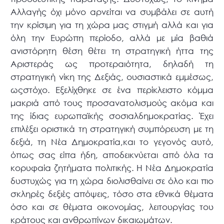
Αλλαγής όχι μόνο αρνείται να συμβάλει σε αυτή
την κρίσιμη για τη χώρα μας στιγμή αλλά και για
όλη την Ευρώπη περίοδο, αλλά με μία βαθιά
ανιστόρητη θέση θέτει τη στρατηγική ήττα της
Αριστεράς ως προτεραιότητα, δηλαδή τη
στρατηγική νίκη της Δεξιάς, ουσιαστικά εμμέσως,
ωςστόχο. Εξελίχθηκε σε ένα περίκλειστο κόμμα
μακριά από τους προσανατολισμούς ακόμα και
της ίδιας ευρωπαϊκής σοσιαλδημοκρατίας. Έχει
επιλέξει οριστικά τη στρατηγική συμπόρευση με τη
δεξιά, τη Νέα Δημοκρατία,και το γεγονός αυτό,
όπως σας είπα ήδη, αποδεικνύεται από όλα τα
κορυφαία ζητήματα πολιτικής. Η Νέα Δημοκρατία
δυστυχώς για τη χώρα διολισθαίνει σε όλο και πιο
σκληρές δεξιές απόψεις, τόσο στα εθνικά θέματα
όσο και σε θέματα οικονομίας, λειτουργίας του
κράτους και ανθρωπίνων δικαιωμάτων.