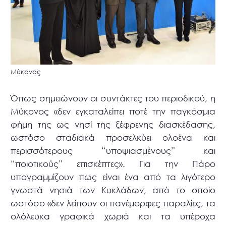
Μύκονος
Όπως σημειώνουν οι συντάκτες του περιοδικού, η
Μύκονος «δεν εγκαταλείπει ποτέ την παγκόσμια
φήμη της ως νησί της ξέφρενης διασκέδασης,
ωστόσο σταδιακά προσελκύει ολοένα και
περισσότερους “υποψιασμένους” και
“ποιοτικούς” επισκέπτες». Για την Πάρο
υπογραμμίζουν πως είναι ένα από τα λιγότερο
γνωστά νησιά των Κυκλάδων, από το οποίο
ωστόσο «δεν λείπουν οι πανέμορφες παραλίες, τα
ολόλευκα γραφικά χωριά και τα υπέροχα