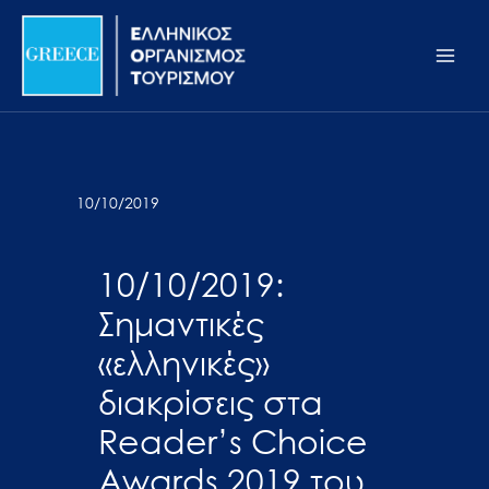
Μετάβαση
Σημείωση:
Main
στο
Αυτός
Men
περιεχόμενο
ο
ιστότοπος
περιλαμβάνει
ένα
σύστημα
10/10/2019
προσβασιμότητας.
10/10/2019:
Σημαντικές
«ελληνικές»
διακρίσεις στα
Reader’s Choice
Awards 2019 του