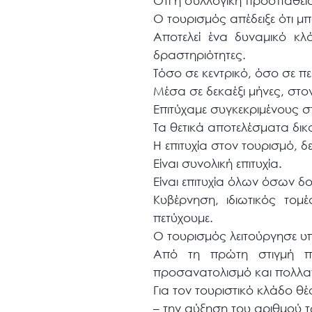
Ότι η συλλογική προσπάθεια
Ο τουρισμός απέδειξε ότι μ
Αποτελεί ένα δυναμικό κλ
δραστηριότητες.
Τόσο σε κεντρικό, όσο σε πε
Μέσα σε δεκαέξι μήνες, στο
Επιτύχαμε συγκεκριμένους σ
Τα θετικά αποτελέσματα δικ
Η επιτυχία στον τουρισμό, δε
Είναι συνολική επιτυχία.
Είναι επιτυχία όλων όσων δ
Κυβέρνηση, ιδιωτικός τομ
πετύχουμε.
Ο τουρισμός λειτούργησε υπ
Από τη πρώτη στιγμή π
προσανατολισμό και πολλ
Για τον τουριστικό κλάδο 
– την αύξηση του αριθμού 