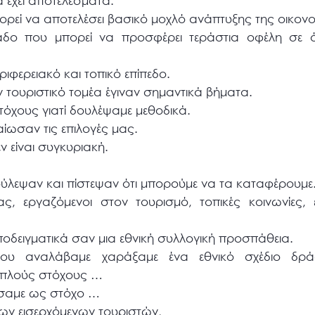
 έχει αποτελέσματα.
πορεί να αποτελέσει βασικό μοχλό ανάπτυξης της οικονο
άδο που μπορεί να προσφέρει τεράστια οφέλη σε όλ
ριφερειακό και τοπικό επίπεδο.
ν τουριστικό τομέα έγιναν σημαντικά βήματα.
τόχους γιατί δουλέψαμε μεθοδικά.
αίωσαν τις επιλογές μας.
ν είναι συγκυριακή.
ούλεψαν και πίστεψαν ότι μπορούμε να τα καταφέρουμε
έας, εργαζόμενοι στον τουρισμό, τοπικές κοινωνίες,
οδειγματικά σαν μια εθνική συλλογική προσπάθεια.
ου αναλάβαμε χαράξαμε ένα εθνικό σχέδιο δρά
απλούς στόχους …
θέσαμε ως στόχο …
των εισερχόμενων τουριστών,