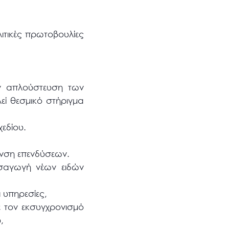
ιτικές πρωτοβουλίες
ην απλούστευση των
εί θεσμικό στήριγμα
χεδίου.
υνση επενδύσεων.
ισαγωγή νέων ειδών
 υπηρεσίες,
 τον εκσυγχρονισμό
,