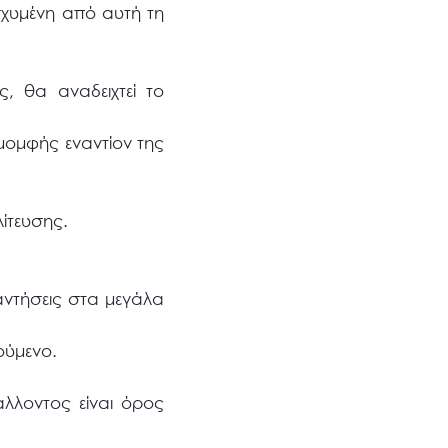
ισχυμένη από αυτή τη
ς, θα αναδειχτεί το
μομφής εναντίον της
ίτευσης.
παντήσεις στα μεγάλα
ούμενο.
άλλοντος είναι όρος