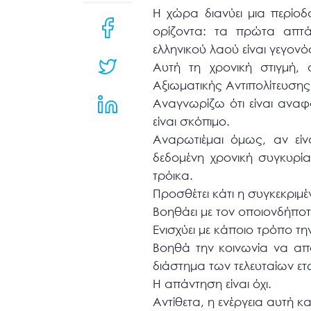
μενού
Η χώρα διανύει μια περίο
προσβασιμότητας.
ορίζοντα: τα πρώτα απτά
ελληνικού λαού είναι γεγονό
Αυτή τη χρονική στιγμή,
Αξιωματικής Αντιπολίτευση
Αναγνωρίζω ότι είναι αναφα
είναι σκόπιμο.
Αναρωτιέμαι όμως, αν είν
δεδομένη χρονική συγκυρία
τρόικα.
Προσθέτει κάτι η συγκεκριμ
Βοηθάει με τον οποιονδήποτ
Ενισχύει με κάποιο τρόπο τ
Βοηθά την κοινωνία να αποκ
διάστημα των τελευταίων ετ
Η απάντηση είναι όχι.
Αντίθετα, η ενέργεια αυτή κ