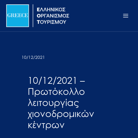
Μετάβαση
Σημείωση:
Main
στο
Αυτός
Men
περιεχόμενο
ο
ιστότοπος
περιλαμβάνει
ένα
σύστημα
10/12/2021
προσβασιμότητας.
10/12/2021 –
Πρωτόκολλο
λειτουργίας
χιονοδρομικών
κέντρων