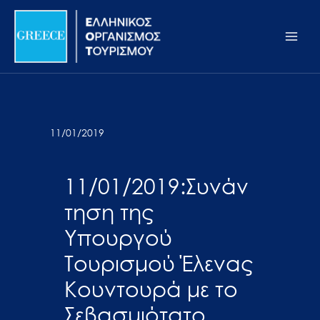
Μετάβαση
Σημείωση:
Main
στο
Αυτός
Men
περιεχόμενο
ο
ιστότοπος
περιλαμβάνει
ένα
σύστημα
11/01/2019
προσβασιμότητας.
11/01/2019:Συνάν
τηση της
Υπουργού
Τουρισμού Έλενας
Κουντουρά με το
Σεβασμιότατο