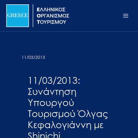
Μετάβαση
Σημείωση:
Main
στο
Αυτός
Men
περιεχόμενο
ο
ιστότοπος
περιλαμβάνει
ένα
σύστημα
11/03/2013
προσβασιμότητας.
11/03/2013:
Συνάντηση
Υπουργού
Τουρισμού Όλγας
Κεφαλογιάννη με
Shinichi