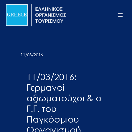
Μετάβαση
Σημείωση:
Main
στο
Αυτός
Men
περιεχόμενο
ο
ιστότοπος
περιλαμβάνει
ένα
σύστημα
11/03/2016
προσβασιμότητας.
11/03/2016:
Γερμανοί
αξιωματούχοι & ο
Γ.Γ. του
Παγκόσμιου
Οργανισμού