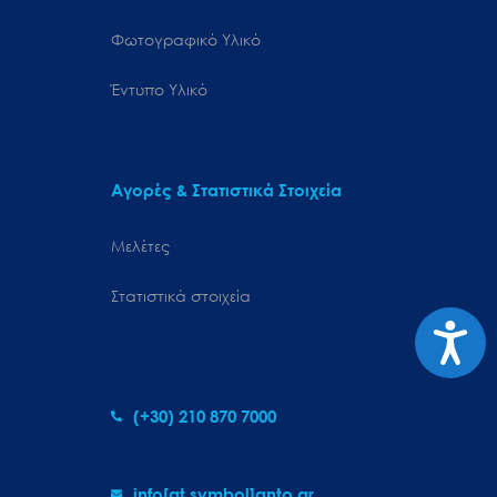
Φωτογραφικό Υλικό
Έντυπο Υλικό
Αγορές & Στατιστικά Στοιχεία
Μελέτες
Στατιστικά στοιχεία
Προσιτ
(+30) 210 870 7000
info[at symbol]gnto.gr