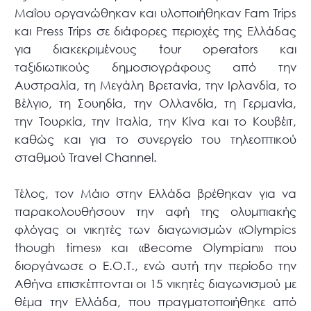
Μαΐου οργανώθηκαν και υλοποιήθηκαν Fam Trips
και Press Trips σε διάφορες περιοχές της Ελλάδας
για διακεκριμένους tour operators και
ταξιδιωτικούς δημοσιογράφους από την
Αυστραλία, τη Μεγάλη Βρετανία, την Ιρλανδία, το
Βέλγιο, τη Σουηδία, την Ολλανδία, τη Γερμανία,
την Τουρκία, την Ιταλία, την Κίνα και το Κουβέιτ,
καθώς και για το συνεργείο του τηλεοπτικού
σταθμού Travel Channel.
Τέλος, τον Μάιο στην Ελλάδα βρέθηκαν για να
παρακολουθήσουν την αφή της ολυμπιακής
φλόγας οι νικητές των διαγωνισμών «Olympics
though times» και «Become Olympian» που
διοργάνωσε ο Ε.Ο.Τ., ενώ αυτή την περίοδο την
Αθήνα επισκέπτονται οι 15 νικητές διαγωνισμού με
θέμα την Ελλάδα, που πραγματοποιήθηκε από