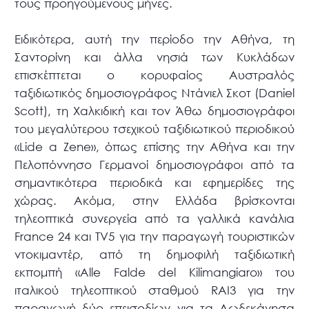
τους προηγούμενους μήνες.
Ειδικότερα, αυτή την περίοδο την Αθήνα, τη
Σαντορίνη και άλλα νησιά των Κυκλάδων
επισκέπτεται ο κορυφαίος Αυστραλός
ταξιδιωτικός δημοσιογράφος Ντάνιελ Σκοτ (Daniel
Scott), τη Χαλκιδική και τον Άθω δημοσιογράφοι
του μεγαλύτερου τσεχικού ταξιδιωτικού περιοδικού
«Lide a Zene», όπως επίσης την Αθήνα και την
Πελοπόννησο Γερμανοί δημοσιογράφοι από τα
σημαντικότερα περιοδικά και εφημερίδες της
χώρας. Ακόμα, στην Ελλάδα βρίσκονται
τηλεοπτικά συνεργεία από τα γαλλικά κανάλια
France 24 και TV5 για την παραγωγή τουριστικών
ντοκιμαντέρ, από τη δημοφιλή ταξιδιωτική
εκπομπή «Alle Falde del Kilimangiaro» του
ιταλικού τηλεοπτικού σταθμού RAI3 για την
παραγωγή δύο επεισοδίων για τα Δωδεκάνησα