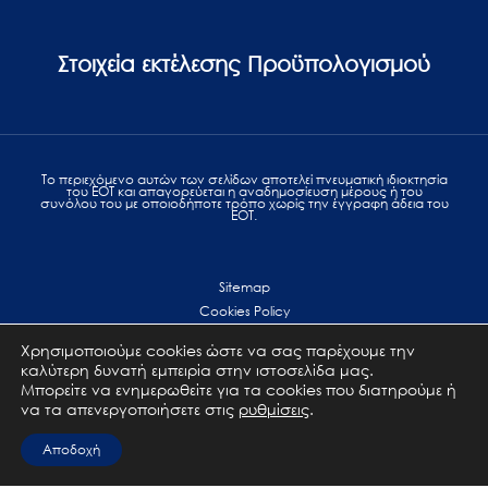
Στοιχεία εκτέλεσης Προϋπολογισμού
Το περιεχόμενο αυτών των σελίδων αποτελεί πvευματική ιδιοκτησία
του ΕΟΤ και απαγορεύεται η αναδημοσίευση μέρους ή του
συνόλου του με οποιοδήποτε τρόπο χωρίς την έγγραφη άδεια του
ΕΟΤ.
Sitemap
Cookies Policy
Personal Data Protection
Χρησιμοποιούμε cookies ώστε να σας παρέχουμε την
Terms of use
καλύτερη δυνατή εμπειρία στην ιστοσελίδα μας.
Επικοινωνία
Μπορείτε να ενημερωθείτε για τα cookies που διατηρούμε ή
να τα απενεργοποιήσετε στις
ρυθμίσεις
.
All Rights Reserved. GNTO © 2023
Αποδοχή