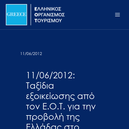
Μετάβαση
Σημείωση:
Main
στο
Αυτός
Men
περιεχόμενο
ο
ιστότοπος
περιλαμβάνει
ένα
σύστημα
11/06/2012
προσβασιμότητας.
11/06/2012:
Ταξίδια
εξοικείωσης από
τον Ε.Ο.Τ. για την
προβολή της
Ελλάδας στο