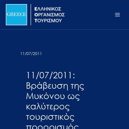
Μετάβαση
Σημείωση:
Main
στο
Αυτός
Men
περιεχόμενο
ο
ιστότοπος
περιλαμβάνει
ένα
σύστημα
11/07/2011
προσβασιμότητας.
11/07/2011:
Βράβευση της
Μυκόνου ως
καλύτερος
τουριστικός
προορισμός