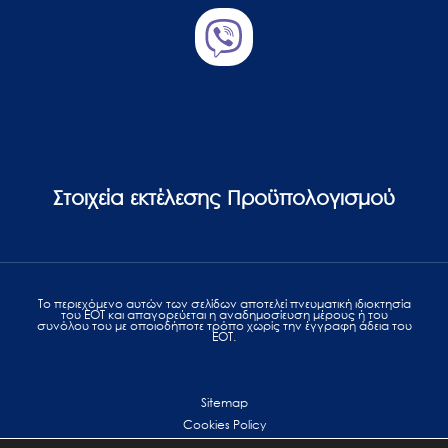
Στοιχεία εκτέλεσης Προϋπολογισμού
Το περιεχόμενο αυτών των σελίδων αποτελεί πvευματική ιδιοκτησία
του ΕΟΤ και απαγορεύεται η αναδημοσίευση μέρους ή του
συνόλου του με οποιοδήποτε τρόπο χωρίς την έγγραφη άδεια του
ΕΟΤ.
Sitemap
Cookies Policy
Personal Data Protection