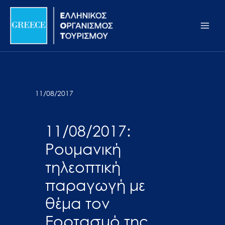
Μετάβαση
Σημείωση:
Main
στο
Αυτός
Men
περιεχόμενο
ο
ιστότοπος
περιλαμβάνει
ένα
σύστημα
11/08/2017
προσβασιμότητας.
11/08/2017:
Ρουμανική
τηλεοπτική
παραγωγή με
θέμα τον
Εορτασμό της