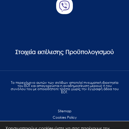
Στοιχεία εκτέλεσης Προϋπολογισμού
Το περιεχόμενο αυτών των σελίδων αποτελεί πvευματική ιδιοκτησία
του ΕΟΤ και απαγορεύεται η αναδημοσίευση μέρους ή του
συνόλου του με οποιοδήποτε τρόπο χωρίς την έγγραφη άδεια του
ΕΟΤ.
Sitemap
Cookies Policy
Personal Data Protection
Χρησιμοποιούμε cookies ώστε να σας παρέχουμε την