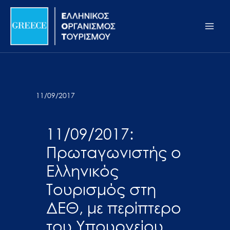
Μετάβαση
Σημείωση:
Main
στο
Αυτός
Men
περιεχόμενο
ο
ιστότοπος
περιλαμβάνει
ένα
σύστημα
11/09/2017
προσβασιμότητας.
11/09/2017:
Πρωταγωνιστής ο
Ελληνικός
Τουρισμός στη
ΔΕΘ, με περίπτερο
του Υπουργείου