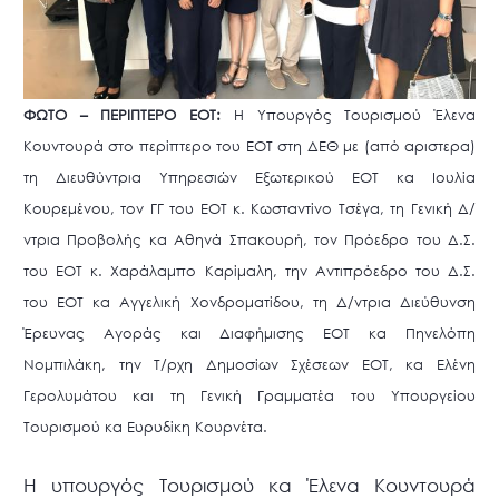
ΦΩΤΟ – ΠΕΡΙΠΤΕΡΟ ΕΟΤ:
Η Υπουργός Τουρισμού Έλενα
Κουντουρά στο περίπτερο του ΕΟΤ στη ΔΕΘ με (από αριστερα)
τη Διευθύντρια Υπηρεσιών Εξωτερικού ΕΟΤ κα Ιουλία
Κουρεμένου, τον ΓΓ του ΕΟΤ κ. Κωσταντίνο Τσέγα, τη Γενική Δ/
ντρια Προβολής κα Αθηνά Σπακουρή, τον Πρόεδρο του Δ.Σ.
του ΕΟΤ κ. Χαράλαμπο Καρίμαλη, την Αντιπρόεδρο του Δ.Σ.
του ΕΟΤ κα Αγγελική Χονδροματίδου, τη Δ/ντρια Διεύθυνση
Έρευνας Αγοράς και Διαφήμισης ΕΟΤ κα Πηνελόπη
Νομπιλάκη, την Τ/ρχη Δημοσίων Σχέσεων ΕΟΤ, κα Ελένη
Γερολυμάτου και
τη Γενική Γραμματέα του Υπουργείου
Τουρισμού κα Ευρυδίκη Κουρνέτα
.
Η υπουργός Τουρισμού κα Έλενα Κουντουρά