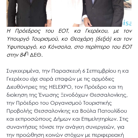
Η Πρόεδρος του ΕΟΤ, κα Γκερέκου, με τον
Υπουργό Τουρισμού, κο Θεοχάρη (δεξιά) και τον
Υφυπουργό, κο Κόνσολα, στο περίπτερο του ΕΟΤ
η
στην 84
ΔΕΘ.
Συγκεκριμένα, την Παρασκευή 6 Σεπτεμβρίου η κα
Γκερέκου είχε σειρά επαφών με τις αρμόδιες
Διευθύντριες της HELEXPO, τον Πρόεδρο και τη
διοίκηση της Ένωσης Ξενοδόχων Θεσσαλονίκης,
την Πρόεδρο του Οργανισμού Τουριστικής
Προβολής Θεσσαλονίκης κα Βούλα Πατουλίδου
και εκπροσώπους Δήμων και Επιμελητηρίων. Στις
συναντήσεις τόνισε την ανάγκη συνεργειών, για
την προώθηση κοινών στόχων με περιφερειακή