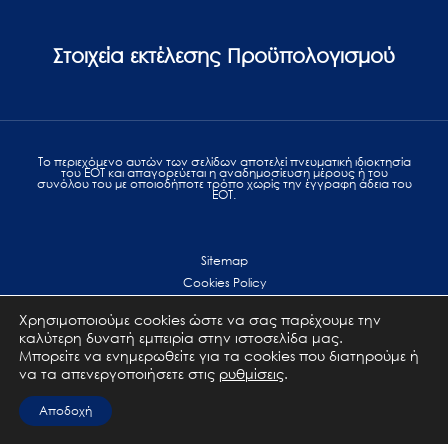
Στοιχεία εκτέλεσης Προϋπολογισμού
Το περιεχόμενο αυτών των σελίδων αποτελεί πvευματική ιδιοκτησία
του ΕΟΤ και απαγορεύεται η αναδημοσίευση μέρους ή του
συνόλου του με οποιοδήποτε τρόπο χωρίς την έγγραφη άδεια του
ΕΟΤ.
Sitemap
Cookies Policy
Personal Data Protection
Χρησιμοποιούμε cookies ώστε να σας παρέχουμε την
Terms of use
καλύτερη δυνατή εμπειρία στην ιστοσελίδα μας.
Επικοινωνία
Μπορείτε να ενημερωθείτε για τα cookies που διατηρούμε ή
να τα απενεργοποιήσετε στις
ρυθμίσεις
.
All Rights Reserved. GNTO © 2023
Αποδοχή