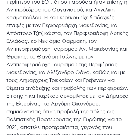
περίπτερο του ΕΟΤ, όπου παρούσα ήταν επίσης η
Αντιπρόεδρος του Οργανισμού, κα Αγγελική
Κοσμοπούλου. Η κα Γκερέκου είχε διαδοχικές
επαφές με τον Περιφερειάρχη Μακεδονίας, κο
Απόστολο Τζιτζικώστα, τον Περιφερειάρχη Δυτικής
Ελλάδας, κο Νεκτάριο Φαρμάκη, τον
Αντιπεριφερειάρχη Τουρισμού Αν. Μακεδονίας και
Θράκης, κο Θανάση Τσώνη, με τον
Αντιπεριφερειάρχη Τουρισμού της Περιφέρειας
Μακεδονίας, κο Αλέξανδρο Θάνο, καθώς και με
τους Δημάρχους Τρικκαίων και Γρεβενών για
θέματα ανάδειξης και προβολής των περιφερειών.
Επίσης η κα Γκερέκου συνομίλησε με τον Δήμαρχο
της Ελευσίνας, κο Αργύρη Οικονόμου,
σημειώνοντας ότι «η προβολή της πόλης ως
Πολιτιστικής Πρωτεύουσας της Ευρώπης για το
2021, αποτελεί προτεραιότητα, γεγονός που
αποδεικνύεται και από την άμεση ανταπόκριση