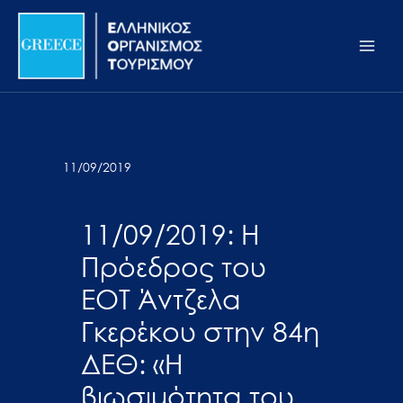
Μετάβαση
Σημείωση:
Main
στο
Αυτός
Men
περιεχόμενο
ο
ιστότοπος
περιλαμβάνει
ένα
σύστημα
11/09/2019
προσβασιμότητας.
11/09/2019: Η
Πρόεδρος του
ΕΟΤ Άντζελα
Γκερέκου στην 84η
ΔΕΘ: «Η
βιωσιμότητα του