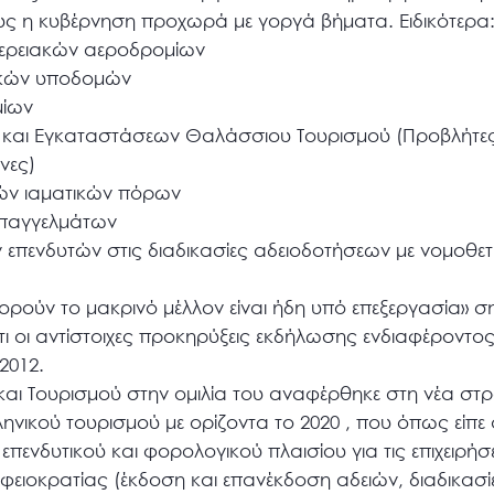
ους η κυβέρνηση προχωρά με γοργά βήματα. Ειδικότερα
ριφερειακών αεροδρομίων
ενικών υποδομών
μίων
 και Εγκαταστάσεων Θαλάσσιου Τουρισμού (Προβλήτες
νες)
ών ιαματικών πόρων
επαγγελμάτων
ν επενδυτών στις διαδικασίες αδειοδοτήσεων με νομοθετ
ούν το μακρινό μέλλον είναι ήδη υπό επεξεργασία» ση
τι οι αντίστοιχες προκηρύξεις εκδήλωσης ενδιαφέροντ
2012.
ι Τουρισμού στην ομιλία του αναφέρθηκε στη νέα στρα
ηνικού τουρισμού με ορίζοντα το 2020 , που όπως είπε 
επενδυτικού και φορολογικού πλαισίου για τις επιχειρήσ
φειοκρατίας (έκδοση και επανέκδοση αδειών, διαδικασίε