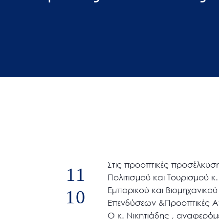
άτομα
με
προβλήματα
όρασης
που
χρησιμοποιούν
πρόγραμμα
ανάγνωσης
οθόνης
Πατήστε
Control-
F10
Στις προοπτικές προσέλκυ
11
για
Πολιτισμού και Τουρισμού κ
να
Εμπορικού και Βιομηχανικού
10
ανοίξετε
Επενδύσεων &Προοπτικές Α
ένα
Ο κ. Νικητιάδης , αναφερόμ