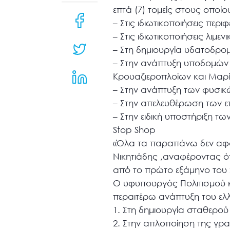
μενού
επτά (7) τομείς στους οποί
προσβασιμότητας.
– Στις ιδιωτικοποιήσεις πε
– Στις ιδιωτικοποιήσεις λιμ
– Στη δημιουργία υδατοδρο
– Στην ανάπτυξη υποδομών
Κρουαζιεροπλοίων και Μαρί
– Στην ανάπτυξη των φυσικ
– Στην απελευθέρωση των 
– Στην ειδική υποστήριξη τω
Stop Shop
«Όλα τα παραπάνω δεν αφορ
Νικητιάδης ,αναφέροντας ό
από το πρώτο εξάμηνο του 
Ο υφυπουργός Πολιτισμού κα
περαιτέρω ανάπτυξη του ελλ
1. Στη δημιουργία σταθερού 
2. Στην απλοποίηση της γρα