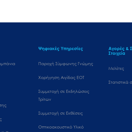
Ψηφιακές Υπηρεσίες
Αγορές & Σ
Στοιχεία
αμπάνια
Παροχή Σύμφωνης Γνώμης
Μελέτες
Χορήγηση Αιγίδας ΕΟΤ
Στατιστικά σ
Συμμετοχή σε Εκδηλώσεις
Τρίτων
ωσης
Συμμετοχή σε Εκθέσεις
ς
Οπτικοακουστικό Υλικό