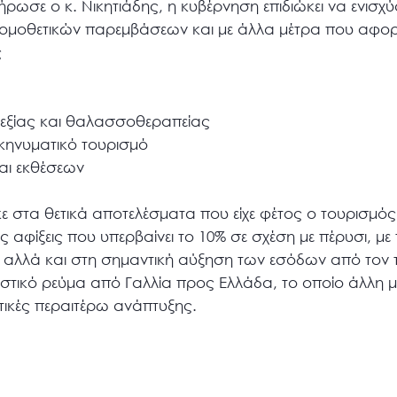
σε ο κ. Νικητιάδης, η κυβέρνηση επιδιώκει να ενισχύσ
νομοθετικών παρεμβάσεων και με άλλα μέτρα που αφο
ς
ευεξίας και θαλασσοθεραπείας
σκηνυματικό τουρισμό
αι εκθέσεων
στα θετικά αποτελέσματα που είχε φέτος ο τουρισμός
αφίξεις που υπερβαίνει το 10% σε σχέση με πέρυσι, μ
, αλλά και στη σημαντική αύξηση των εσόδων από τον τ
στικό ρεύμα από Γαλλία προς Ελλάδα, το οποίο άλλη μί
τικές περαιτέρω ανάπτυξης.