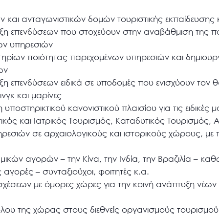
ν και ανταγωνιστικών δομών τουριστικής εκπαίδευσης 
ιξη επενδύσεων που στοχεύουν στην αναβάθμιση της πο
ων υπηρεσιών
τηρίων ποιότητας παρεχομένων υπηρεσιών και δημιουργ
ων
ξη επενδύσεων ειδικά σε υποδομές που ενισχύουν τον 
νγκ και μαρίνες
 υποστηρικτικού κανονιστικού πλαισίου για τις ειδικές
κός και Ιατρικός Τουρισμός, Καταδυτικός Τουρισμός, Αλ
ρεσιών σε αρχαιολογικούς και ιστορικούς χώρους, με 
μικών αγορών – την Κίνα, την Ινδία, την Βραζιλία – κα
γορές – συνταξιούχοι, φοιτητές κ.α.
 σχέσεων με όμορες χώρες για την κοινή ανάπτυξη νέ
όλου της χώρας στους διεθνείς οργανισμούς τουρισμού