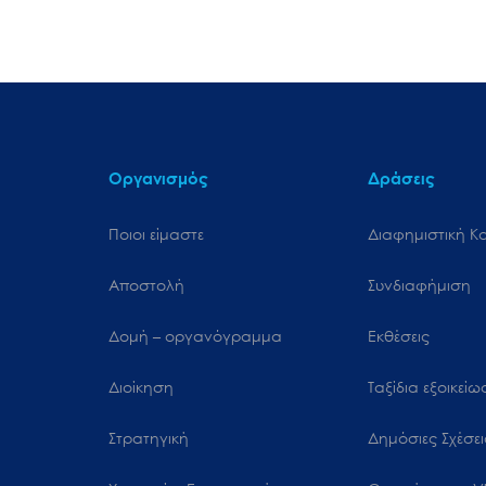
Οργανισμός
Δράσεις
Ποιοι είμαστε
Διαφημιστική Κ
Αποστολή
Συνδιαφήμιση
Δομή – οργανόγραμμα
Εκθέσεις
Διοίκηση
Ταξίδια εξοικεί
Στρατηγική
Δημόσιες Σχέσει