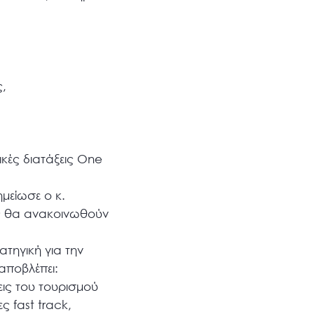
:
,
ικές διατάξεις One
μείωσε ο κ.
ος θα ανακοινωθούν
τηγική για την
αποβλέπει:
εις του τουρισμού
ς fast track,