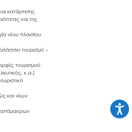
και κατάρτισης
ιότητας και της
ία νέου πλαισίου
θαλάσσιο τουρισμό –
 μορφές τουρισμού
ιευτικός, κ.α.)
τουριστικό
θώς και νέων
Προσι
ων απόμακρων