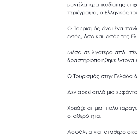
μοντέλα κρατικοδίαιτης επ
περιέγραψα, ο Ελληνικός το
Ο Τουρισμός είναι ένα πανί
εντός, όσο και εκτός της Ε
Μέσα σε λιγότερο από πέν
δραστηριοποιήθηκε έντονα κ
Ο Τουρισμός στην Ελλάδα δε
Δεν αρκεί απλά μια ευφάντα
Χρειάζεται μια πολυπαραγ
σταθερότητα.
Ασφάλεια για σταθερό οικο