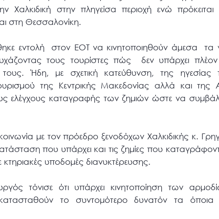
ν Χαλκιδική στην πληγείσα περιοχή ενώ πρόκειται 
αι στη Θεσσαλονίκη.
θηκε εντολή στον ΕΟΤ να κινητοποιηθούν άμεσα τα γ
υχάζοντας τους τουρίστες πώς δεν υπάρχει πλέον
ους. Ήδη, με σχετική κατεύθυνση, της ηγεσίας τ
Τουρισμού της Κεντρικής Μακεδονίας αλλά και της 
ους ελέγχους καταγραφής των ζημιών ώστε να συμβάλ
κοινωνία με τον πρόεδρο ξενοδόχων Χαλκιδικής κ. Γρη
κατάσταση που υπάρχει και τις ζημίες που καταγράφοντ
ε κτηριακές υποδομές διανυκτέρευσης.
υργός τόνισε ότι υπάρχει κινητοποίηση των αρμοδ
κατασταθούν το συντομότερο δυνατόν τα όποια 