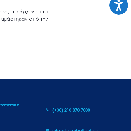
Προσι
οίες προέρχονται τα
οκιμάστηκαν από την
τατιστικά
(+30) 210 870 7000
info[at symbol]gnto.gr