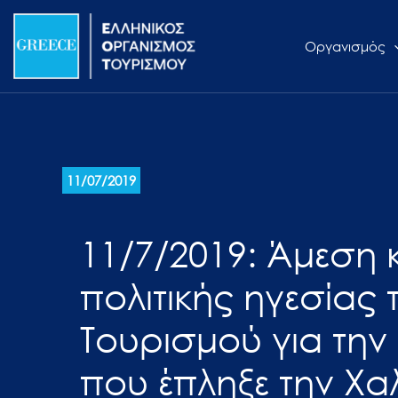
Μετάβαση
Σημείωση:
στο
Αυτός
Οργανισμός
περιεχόμενο
ο
ιστότοπος
περιλαμβάνει
ένα
σύστημα
προσβασιμότητας.
11/07/2019
Πατήστε
Control-
11/7/2019: Άμεση 
F11
για
πολιτικής ηγεσίας
να
προσαρμόσετε
Τουρισμού για την
τον
που έπληξε την Χαλ
ιστότοπο
στα