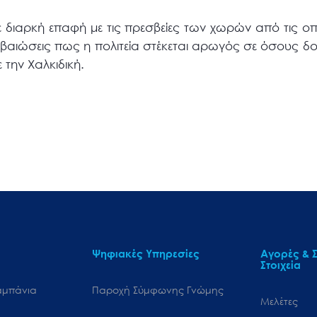
 διαρκή επαφή με τις πρεσβείες των χωρών από τις οπ
βεβαιώσεις πως η πολιτεία στέκεται αρωγός σε όσους δ
 την Χαλκιδική.
Ψηφιακές Υπηρεσίες
Αγορές & Σ
Στοιχεία
αμπάνια
Παροχή Σύμφωνης Γνώμης
Μελέτες