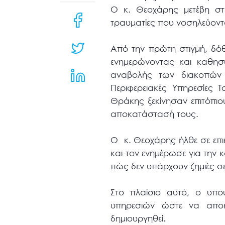
μενού
Ο κ. Θεοχάρης μετέβη στη
προσβασιμότητας.
τραυματίες που νοσηλεύοντ
Από την πρώτη στιγμή, δό
ενημερώνοντας και καθησ
αναβολής των διακοπών τ
Περιφερειακές Υπηρεσίες 
Θράκης ξεκίνησαν επιτόπι
αποκατάστασή τους.
Ο κ. Θεοχάρης ήλθε σε επι
και τον ενημέρωσε για την 
πώς δεν υπάρχουν ζημιές σ
Στο πλαίσιο αυτό, ο υπο
υπηρεσιών ώστε να απο
δημιουργηθεί.