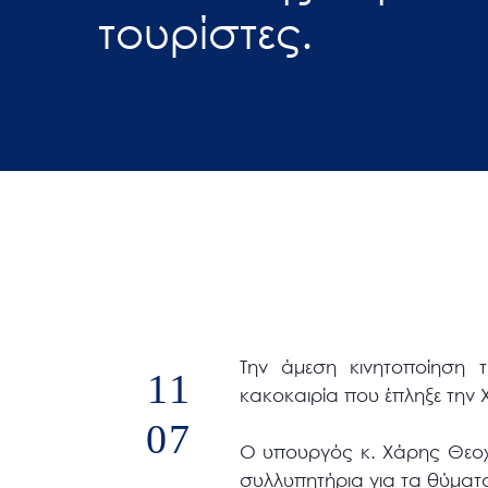
τουρίστες.
άτομα
με
προβλήματα
όρασης
που
χρησιμοποιούν
πρόγραμμα
ανάγνωσης
οθόνης
Πατήστε
Control-
F10
Την άμεση κινητοποίηση 
11
για
κακοκαιρία που έπληξε την Χ
να
07
ανοίξετε
Ο υπουργός κ. Χάρης Θεο
ένα
συλλυπητήρια για τα θύματ