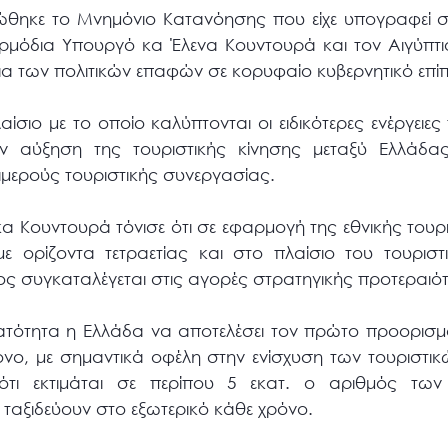
ρώθηκε το Μνημόνιο Κατανόησης που είχε υπογραφεί σ
αρμόδια Υπουργό κα Έλενα Κουντουρά και τον Αιγύπτι
ια των πολιτικών επαφών σε κορυφαίο κυβερνητικό επί
αίσιο με το οποίο καλύπτονται οι ειδικότερες ενέργει
ν αύξηση της τουριστικής κίνησης μεταξύ Ελλάδας
διμερούς τουριστικής συνεργασίας.
κα Κουντουρά τόνισε ότι σε εφαρμογή της εθνικής τουρι
ε ορίζοντα τετραετίας και στο πλαίσιο του τουριστ
ος συγκαταλέγεται στις αγορές στρατηγικής προτεραιό
υνατότητα η Ελλάδα να αποτελέσει τον πρώτο προορισμ
όνο, με σημαντικά οφέλη στην ενίσχυση των τουριστ
τι εκτιμάται σε περίπου 5 εκατ. ο αριθμός των
 ταξιδεύουν στο εξωτερικό κάθε χρόνο.