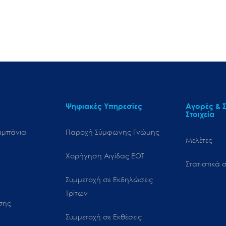
Ψηφιακές Υπηρεσίες
Αγορές & Σ
Στοιχεία
αμπάνια
Παροχή Σύμφωνης Γνώμης
Μελέτες
Χορήγηση Αιγίδας ΕΟΤ
Στατιστικά σ
Συμμετοχή σε Εκδηλώσεις
Τρίτων
ωσης
Συμμετοχή σε Εκθέσεις