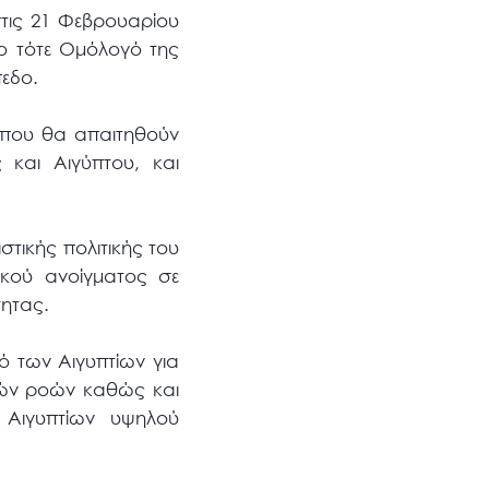
τις 21 Φεβρουαρίου
ο τότε Ομόλογό της
πεδο.
ες που θα απαιτηθούν
 και Αιγύπτου, και
στικής πολιτικής του
ικού ανοίγματος σε
τητας.
ό των Αιγυπτίων για
ικών ροών καθώς και
 Αιγυπτίων υψηλού