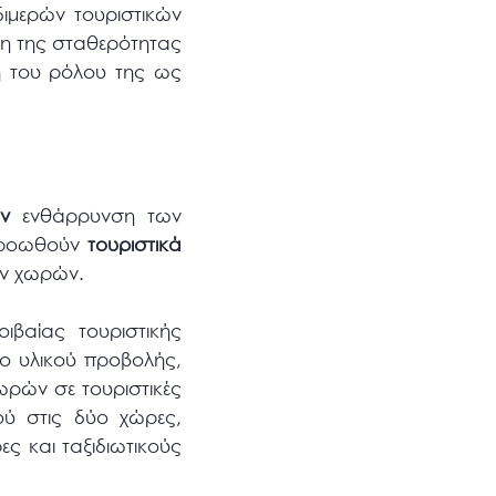
διμερών τουριστικών
ση της σταθερότητας
ξη του ρόλου της ως
ην
ενθάρρυνση των
 προωθούν
τουριστικά
ων χωρών.
βαίας τουριστικής
ο υλικού προβολής,
ρών σε τουριστικές
ού στις δύο χώρες,
ς και ταξιδιωτικούς