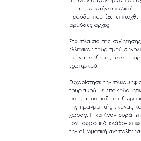
διεθνών οργανισμών που σχετ
Επίσης συστήνεται Μικτή Ε
πρόοδο που έχει επιτευχθ
αρμόδιες αρχές.
Στο πλαίσιο της συζήτηση
ελληνικού τουρισμού συνολικ
εικόνα αύξησης στα τουρ
εξωτερικού.
Ευχαρίστησε την πλειοψηφ
τουρισμού με εποικοδομητι
αυτή απουσιάζει η αξιωματικ
της πραγματικής εικόνας και
χώρας. Η κα Κουντουρά, επέ
τον τουριστικό κλάδο- επιχ
την αξιωματική αντιπολίτευσ