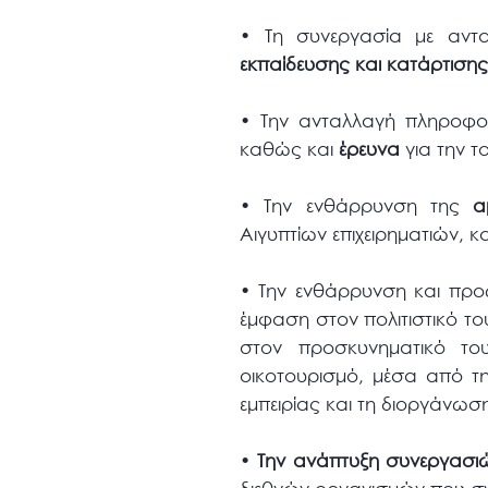
•
Τη συνεργασία με αντ
εκπαίδευσης και κατάρτιση
•
Την ανταλλαγή πληροφ
καθώς και
έρευνα
για την 
•
Την ενθάρρυνση της
αμ
Αιγυπτίων επιχειρηματιών, κ
•
Την ενθάρρυνση και πρ
έμφαση στον πολιτιστικό το
στον προσκυνηματικό του
οικοτουρισμό, μέσα από τ
εμπειρίας και τη διοργάνωσ
•
Την ανάπτυξη συνεργασι