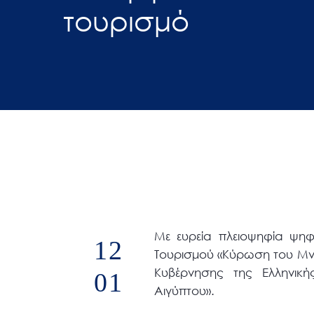
τουρισμό
άτομα
με
προβλήματα
όρασης
που
χρησιμοποιούν
πρόγραμμα
ανάγνωσης
οθόνης
Πατήστε
Control-
F10
Με ευρεία πλειοψηφία ψηφ
12
για
Τουρισμού «Κύρωση του Μνη
να
Κυβέρνησης της Ελληνικ
01
ανοίξετε
Αιγύπτου».
ένα