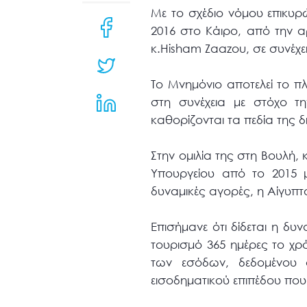
μενού
Με το σχέδιο νόμου επικυ
προσβασιμότητας.
2016 στο Κάιρο, από την 
κ.Hisham Zaazou, σε συνέχε
Το Μνημόνιο αποτελεί το πλ
στη συνέχεια με στόχο τη
καθορίζονται τα πεδία της 
Στην ομιλία της στη Βουλή, 
Υπουργείου από το 2015 μ
δυναμικές αγορές, η Αίγυπτ
Επισήμανε ότι δίδεται η δ
τουρισμό 365 ημέρες το χρ
των εσόδων, δεδομένου ό
εισοδηματικού επιπέδου που