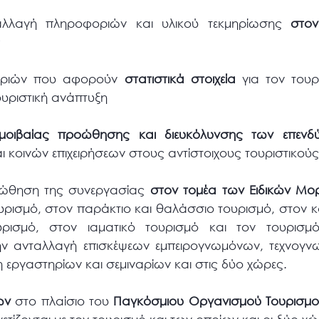
αλλαγή πληροφοριών και υλικού τεκμηρίωσης
στον
ς
οριών που αφορούν
στατιστικά στοιχεία
για τον τουρ
τουριστική ανάπτυξη
οιβαίας προώθησης και διευκόλυνσης των επενδ
αι κοινών επιχειρήσεων στους αντίστοιχους τουριστικούς
οώθηση της συνεργασίας
στον τομέα των Ειδικών Μ
υρισμό, στον παράκτιο και θαλάσσιο τουρισμό, στον κ
ρισμό, στον ιαματικό τουρισμό και τον τουρισμό
ην ανταλλαγή επισκέψεων εμπειρογνωμόνων, τεχνογνω
η εργαστηρίων και σεμιναρίων και στις δύο χώρες.
ών
στο πλαίσιο του
Παγκόσμιου Οργανισμού Τουρισμ