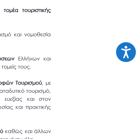
 τομέα τουριστικής
ισμό και νομοθεσία
Προσι
ύσεων
Ελλήνων και
 τομείς τους.
ορφών Τουρισμού
, με
αταδυτικό τουρισμό,
 ευεξίας και στον
σίας και πρακτικής
ού
καθώς και άλλων