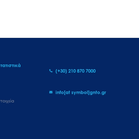
τατιστικά
(+30) 210 870 7000
info[at symbol]gnto.gr
τοιχεία