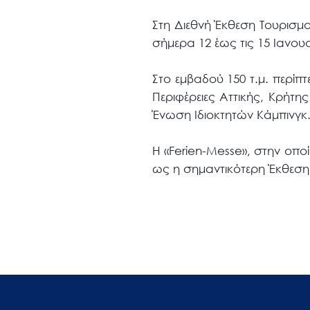
μενού
προσβασιμότητας.
Στη Διεθνή Έκθεση Τουρισμο
σήμερα 12 έως τις 15 Ιανουα
Στο εμβαδού 150 τ.μ. περίπ
Περιφέρειες Αττικής, Κρήτη
Ένωση Ιδιοκτητών Κάμπινγκ
Η «Ferien-Messe», στην οπο
ως η σημαντικότερη Έκθεση Γ