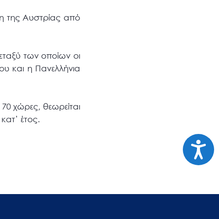
νη της Αυστρίας από
εταξύ των οποίων οι
ου και η Πανελλήνια
70 χώρες, θεωρείται
κατ’ έτος.
Προσι