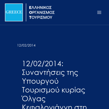
Μετάβαση
Σημείωση:
Main
στο
Αυτός
Men
περιεχόμενο
ο
ιστότοπος
περιλαμβάνει
ένα
σύστημα
12/02/2014
προσβασιμότητας.
12/02/2014:
Συναντήσεις της
Υπουργού
Τουρισμού κυρίας
Όλγας
Κεφαλογιάννη στη