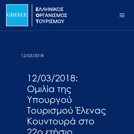
Μετάβαση
Σημείωση:
Main
στο
Αυτός
Men
περιεχόμενο
ο
ιστότοπος
περιλαμβάνει
ένα
σύστημα
12/03/2018
προσβασιμότητας.
12/03/2018:
Ομιλία της
Υπουργού
Τουρισμού Έλενας
Κουντουρά στο
22ο ετήσιο