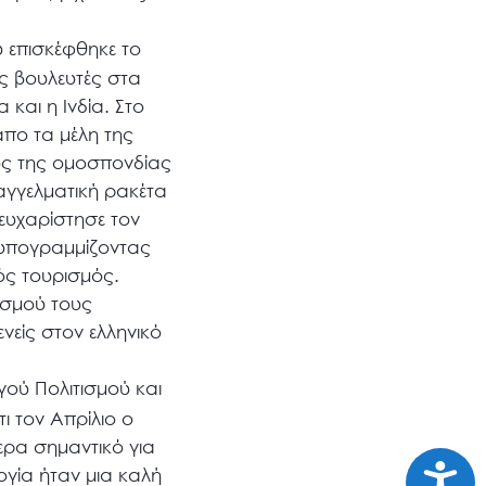
 επισκέφθηκε το
ς βουλευτές στα
και η Ινδία. Στο
πο τα μέλη της
ρος της ομοσπονδίας
αγγελματική ρακέτα
 ευχαρίστησε τον
ό υπογραμμίζοντας
κός τουρισμός.
ισμού τους
νείς στον ελληνικό
ού Πολιτισμού και
ι τον Απρίλιο ο
ερα σημαντικό για
Προσι
λογία ήταν μια καλή