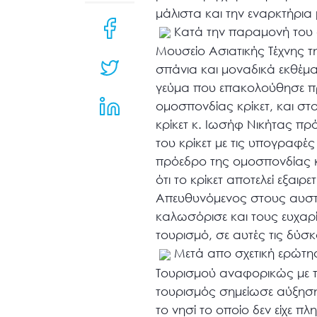
μενού
μάλιστα και την εναρκτήρια
προσβασιμότητας.
Κατά την παραμονή του 
Μουσείο Ασιατικής Τέχνης 
σπάνια και μοναδικά εκθέμα
γεύμα που επακολούθησε πρ
ομοσπονδίας κρίκετ, και στ
κρίκετ κ. Ιωσήφ Νικήτας πρ
του κρίκετ με τις υπογραφέ
πρόεδρο της ομοσπονδίας κρ
ότι το κρίκετ αποτελεί εξαι
Απευθυνόμενος στους αυστ
καλωσόρισε και τους ευχαρί
τουρισμό, σε αυτές τις δύσκ
Μετά απο σχετική ερώτησ
Τουρισμού αναφορικώς με την
τουρισμός σημείωσε αύξηση 
το νησί το οποίο δεν είχε π