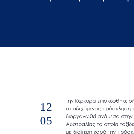
άτομα
με
προβλήματα
όρασης
που
χρησιμοποιούν
πρόγραμμα
ανάγνωσης
οθόνης
Πατήστε
Control-
F10
Την Κέρκυρα επισκέφθηκε σή
12
για
αποδεχόμενος πρόσκληση τη
να
διοργανωθεί ανάμεσα στην τ
05
ανοίξετε
Αυστραλίας τα οποία ταξίδε
ένα
με ιδιαίτερη χαρά την πρόσ