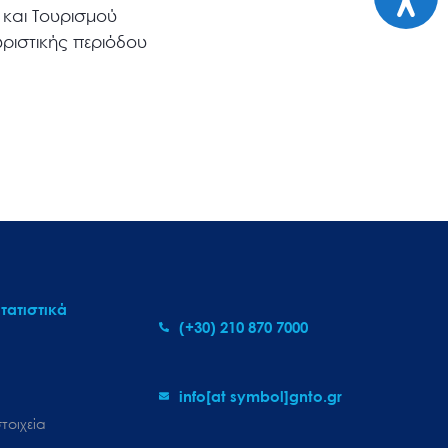
 και Τουρισμού
υριστικής περιόδου
τατιστικά
(+30) 210 870 7000
info[at symbol]gnto.gr
τοιχεία