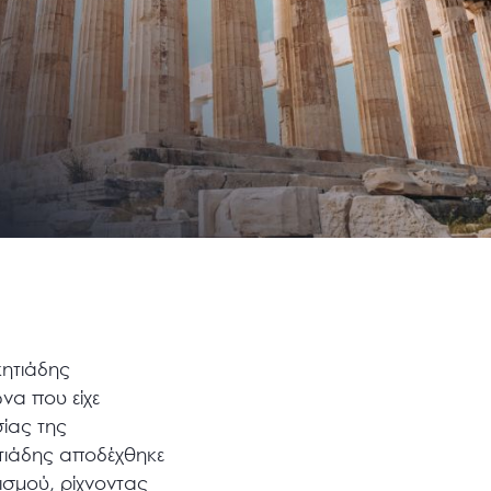
κητιάδης
να που είχε
σίας της
ητιάδης αποδέχθηκε
ισμού, ρίχνοντας