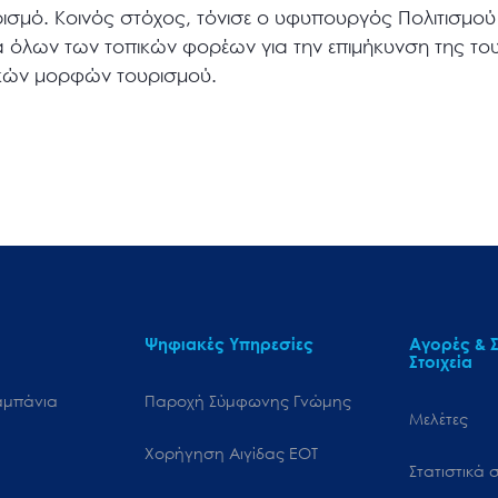
υρισμό. Κοινός στόχος, τόνισε ο υφυπουργός Πολιτισμού
ία όλων των τοπικών φορέων για την επιμήκυνση της το
ικών μορφών τουρισμού.
Ψηφιακές Υπηρεσίες
Αγορές & Σ
Στοιχεία
αμπάνια
Παροχή Σύμφωνης Γνώμης
Μελέτες
Χορήγηση Αιγίδας ΕΟΤ
Στατιστικά σ