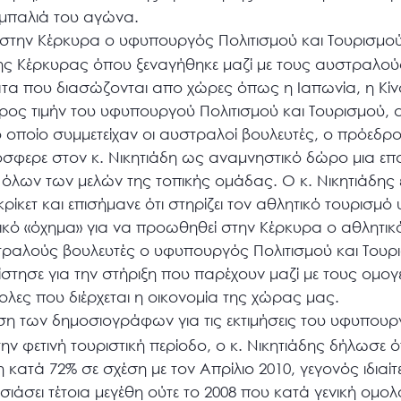
 μπαλιά του αγώνα.
στην Κέρκυρα ο υφυπουργός Πολιτισμού και Τουρισμού
της Κέρκυρας όπου ξεναγήθηκε μαζί με τους αυστραλού
τα που διασώζονται απο χώρες όπως η Ιαπωνία, η Κίνα 
ος τιμήν του υφυπουργού Πολιτισμού και Τουρισμού, α
ο οποίο συμμετείχαν οι αυστραλοί βουλευτές, ο πρόεδ
όσφερε στον κ. Νικητιάδη ως αναμνηστικό δώρο μια επ
ς όλων των μελών της τοπικής ομάδας. Ο κ. Νικητιάδης
ίκετ και επισήμανε ότι στηρίζει τον αθλητικό τουρισμ
ρετικό «όχημα» για να προωθηθεί στην Κέρκυρα ο αθλητι
ραλούς βουλευτές ο υφυπουργός Πολιτισμού και Τουρ
στησε για την στήριξη που παρέχουν μαζί με τους ομογε
ολες που διέρχεται η οικονομία της χώρας μας.
η των δημοσιογράφων για τις εκτιμήσεις του υφυπουργ
 φετινή τουριστική περίοδο, ο κ. Νικητιάδης δήλωσε ότ
κατά 72% σε σχέση με τον Απρίλιο 2010, γεγονός ιδιαίτ
λησιάσει τέτοια μεγέθη ούτε το 2008 που κατά γενική ομο