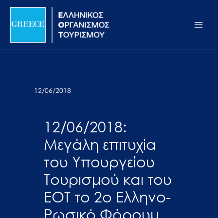
Μετάβαση
Σημείωση:
Main
στο
Αυτός
Men
περιεχόμενο
ο
ιστότοπος
περιλαμβάνει
ένα
σύστημα
12/06/2018
προσβασιμότητας.
12/06/2018:
Μεγάλη επιτυχία
του Υπουργείου
Τουρισμού και του
ΕΟΤ το 2ο Ελληνο-
Ρωσικό Φόρουμ,