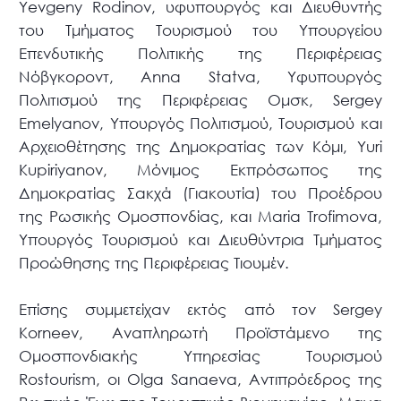
Yevgeny Rodinov, υφυπουργός και Διευθυντής
του Τμήματος Τουρισμού του Υπουργείου
Επενδυτικής Πολιτικής της Περιφέρειας
Νόβγκοροντ, Anna Statva, Υφυπουργός
Πολιτισμού της Περιφέρειας Ομσκ, Sergey
Emelyanov, Υπουργός Πολιτισμού, Τουρισμού και
Αρχειοθέτησης της Δημοκρατίας των Κόμι, Yuri
Kupiriyanov, Μόνιμος Εκπρόσωπος της
Δημοκρατίας Σακχά (Γιακουτία) του Προέδρου
της Ρωσικής Ομοσπονδίας, και Maria Trofimova,
Υπουργός Τουρισμού και Διευθύντρια Τμήματος
Προώθησης της Περιφέρειας Τιουμέν.
Επίσης συμμετείχαν εκτός από τον Sergey
Korneev, Αναπληρωτή Προϊστάμενο της
Ομοσπονδιακής Υπηρεσίας Τουρισμού
Rostourism, οι Olga Sanaeva, Αντιπρόεδρος της