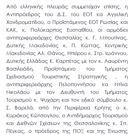
Από ελληνικής πλευράς συμμετείχαν επίσης, η
Αντιπρόεδρος του Δ.Σ. του ΕΟΤ κα Αγγελική
Χονδροματίδου, ο Προϊστάμενος ΕΟΤ Ρωσίας και
ΚΑΚ, κ. Πολύκαρπος Ευσταθίου, οι αρμόδιοι
αντιπεριφερειάρχες Θεσσαλίας κ. Γ. Μπουτίνας,
Δυτικής Μακεδονίας κ. Π. Κώττας, Κεντρικής
Μακεδονίας Αλ. Θάνος, Ηπείρου κ. Στρ. Ιωάννου,
Δυτικής Ελλάδας Κ. Καρπέτας με τον κ. Λαυρέντη
Βασιλειάδη, Προϊστάμενο του Τμήματος
Σχεδιασμού Τουριστικής Στρατηγικής , η
αντιπεριφερειάρχης Πελοποννήσου κα Ντίνα
Νικολάου με τον Διευθυντή του Τμήματος
Τουρισμού κ. Ψυχάρη και τον ειδικό σύμβουλο κ.
Σ. Βαρελά, από την Περιφέρεια Κρήτης ο κ.
Κυριάκος Κώτσογλου, ο Αντιδήμαρχος Τουρισμού
και Διεθνών Σχέσεων της Θεσσαλονίκης κ. Σπ.
Πέγκας, ο πρόεδρος της ΠΟΞ και της Ένωσης