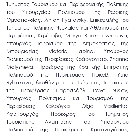
Τμήματος Τουρισμού και Περιφερειακής Πολιτικής
του Υπουργείου Πολιτισμού της Ρωσικής
Ομοσπονδίας, Anton Pyatovsky, Επικεφαλής του
Τμήματος Πολιτικής Νεολαίας και Αθλητισμού της
Περιφέρειας Κεμέροβο, Marya Badmatsyrenova,
Υπουργός Τουρισμού της Δημοκρατίας της
Μπουριατίας, Victoria Lapina, Υπουργός
Πολιτισμού της Περιφέρειας Κράσνονταρ, Zhanna
Malysheva, Πρόεδρος της Κρατικής Επιτροπής
Πολιτισμού της Περιφέρειας Πσκοβ, Yulia
Rybakova, διευθύντρια του Τμήματος Τουρισμού
της Περιφέρειας Γιαροσλάβλ, Pavel Suslov,
Υπουργός Πολιτισμού και Τουρισμού της
Περιφέρειας Καλούγκα, Οlga Vasilenko,
Υφυπουργός, Πρόεδρος του Τμήματος
Τουριστικής Ανάπτυξης του Υπουργείου
Πολιτισμού της Περιφέρειας Κρασνογιάρσκ,