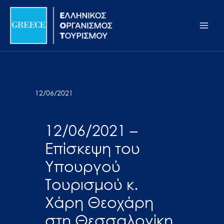
Μετάβαση
Σημείωση:
Main
στο
Αυτός
Men
περιεχόμενο
ο
ιστότοπος
περιλαμβάνει
ένα
σύστημα
12/06/2021
προσβασιμότητας.
12/06/2021 –
Επίσκεψη του
Υπουργού
Τουρισμού κ.
Χάρη Θεοχάρη
στη Θεσσαλονίκη