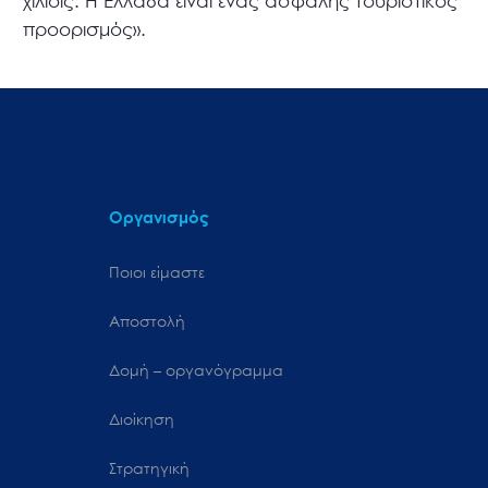
χιλίοις. Η Ελλάδα είναι ένας ασφαλής τουριστικός
προορισμός».
Οργανισμός
Ποιοι είμαστε
Αποστολή
Δομή – οργανόγραμμα
Διοίκηση
Στρατηγική