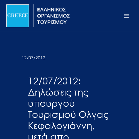
Μετάβαση
Σημείωση:
Main
στο
Αυτός
Men
περιεχόμενο
ο
ιστότοπος
περιλαμβάνει
ένα
σύστημα
12/07/2012
προσβασιμότητας.
12/07/2012:
Δηλώσεις της
υπουργού
Τουρισμού Ολγας
Κεφαλογιάννη,
μετά απο