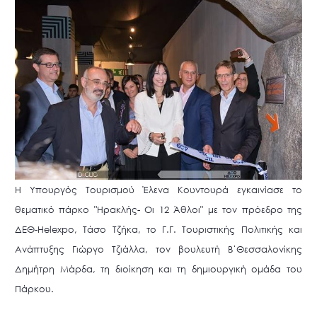
Η Υπουργός Τουρισμού Έλενα Κουντουρά εγκαινίασε το
θεματικό πάρκο "Ηρακλής- Οι 12 Άθλοι" με τον πρόεδρο της
ΔΕΘ-Ηelexpo, Τάσο Τζήκα, το Γ.Γ. Τουριστικής Πολιτικής και
Ανάπτυξης Γιώργο Τζιάλλα, τον βουλευτή Β΄Θεσσαλονίκης
Δημήτρη Μάρδα, τη διοίκηση και τη δημιουργική ομάδα του
Πάρκου.