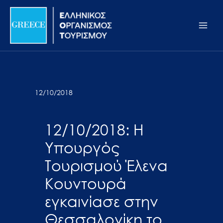
Μετάβαση
Σημείωση:
Main
στο
Αυτός
Men
περιεχόμενο
ο
ιστότοπος
περιλαμβάνει
ένα
σύστημα
12/10/2018
προσβασιμότητας.
12/10/2018: Η
Υπουργός
Τουρισμού Έλενα
Κουντουρά
εγκαινίασε στην
Θεσσαλονίκη το