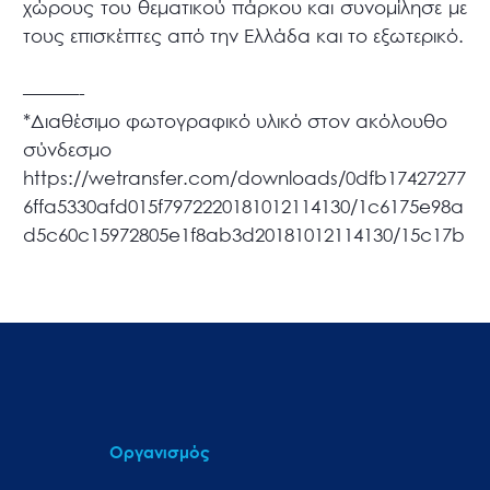
χώρους του θεματικού πάρκου και συνομίλησε με
τους επισκέπτες από την Ελλάδα και το εξωτερικό.
———-
*Διαθέσιμο φωτογραφικό υλικό στον ακόλουθο
σύνδεσμο
https://wetransfer.com/downloads/0dfb17427277
6ffa5330afd015f7972220181012114130/1c6175e98a
d5c60c15972805e1f8ab3d20181012114130/15c17b
Οργανισμός