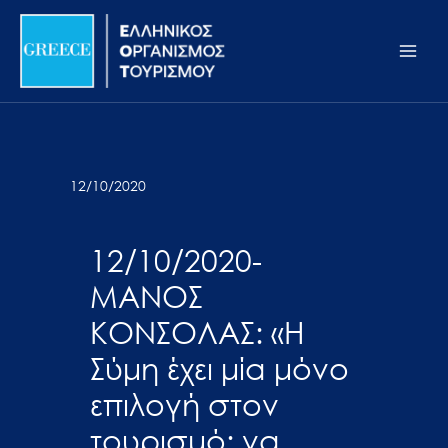
Μετάβαση
Σημείωση:
Main
στο
Αυτός
Men
περιεχόμενο
ο
ιστότοπος
περιλαμβάνει
ένα
σύστημα
12/10/2020
προσβασιμότητας.
12/10/2020-
ΜΑΝΟΣ
ΚΟΝΣΟΛΑΣ: «Η
Σύμη έχει μία μόνο
επιλογή στον
τουρισμό: να