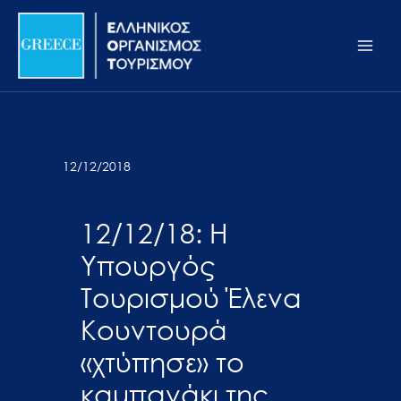
Μετάβαση
Σημείωση:
Main
στο
Αυτός
Men
περιεχόμενο
ο
ιστότοπος
περιλαμβάνει
ένα
σύστημα
12/12/2018
προσβασιμότητας.
12/12/18: Η
Υπουργός
Τουρισμού Έλενα
Κουντουρά
«χτύπησε» το
καμπανάκι της