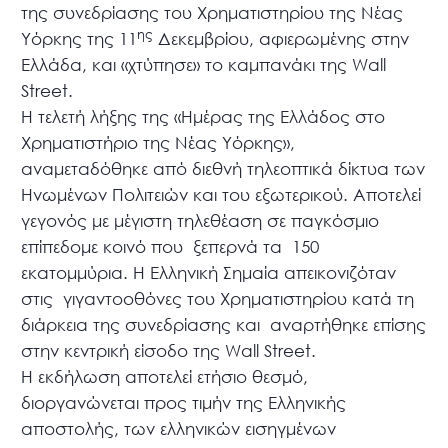
της συνεδρίασης του Χρηματιστηρίου της Νέας
ης
Υόρκης της 11
Δεκεμβρίου, αφιερωμένης στην
Ελλάδα, και «χτύπησε» το καμπανάκι της
Wall
Street
.
H
τελετή λήξης της «Ημέρας της Ελλάδος στο
Χρηματιστήριο της Νέας Υόρκης»,
αναμεταδόθηκε από διεθνή τηλεοπτικά δίκτυα των
Ηνωμένων Πολιτειών και του εξωτερικού. Αποτελεί
γεγονός με μέγιστη τηλεθέαση σε παγκόσμιο
επίπεδομε κοινό που
ξεπερνά τα
150
εκατομμύρια. Η Ελληνική Σημαία απεικονιζόταν
στις
γιγαντοοθόνες του Χρηματιστηρίου κατά τη
διάρκεια της συνεδρίασης και
αναρτήθηκε επίσης
στην κεντρική είσοδο της
Wall
Street
.
Η εκδήλωση αποτελεί ετήσιο θεσμό,
διοργανώνεται προς τιμήν της Ελληνικής
αποστολής, των ελληνικών εισηγμένων