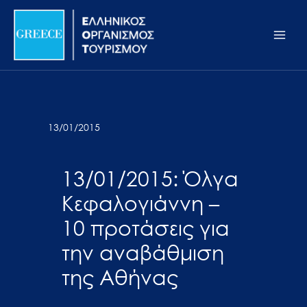
Μετάβαση
Σημείωση:
Main
στο
Αυτός
Men
περιεχόμενο
ο
ιστότοπος
περιλαμβάνει
ένα
σύστημα
13/01/2015
προσβασιμότητας.
13/01/2015: Όλγα
Κεφαλογιάννη –
10 προτάσεις για
την αναβάθμιση
της Αθήνας