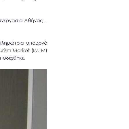
συνεργασία Αθήνας –
απληρώτρια υπουργό
urism Market (IMTM)
αποδέχθηκε.