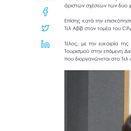
μενού
άριστων σχέσεων των δυο χω
προσβασιμότητας.
Επίσης κατά την επισκόπησ
Τελ Αβίβ στον τομέα του City
Τέλος, με την ευκαιρία τ
Τουρισμού στην επόμενη Διε
που διοργανώνεται στο Τελ