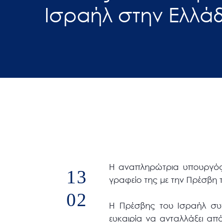
Ισραήλ στην Ελλά
άτομα
με
προβλήματα
όρασης
που
χρησιμοποιούν
πρόγραμμα
ανάγνωσης
οθόνης
Πατήστε
Control-
F10
Η αναπληρώτρια υπουργός 
13
για
γραφείο της με την Πρέσβη 
να
02
ανοίξετε
Η Πρέσβης του Ισραήλ συν
ένα
ευκαιρία να ανταλλάξει απ