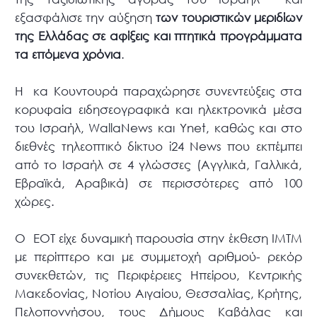
εξασφάλισε την αύξηση
των τουριστικών μεριδίων
της Ελλάδας σε αφίξεις και πτητικά προγράμματα
τα επόμενα χρόνια
.
Η κα Κουντουρά παραχώρησε συνεντεύξεις στα
κορυφαία ειδησεογραφικά και ηλεκτρονικά μέσα
του Ισραήλ, WallaNews και Ynet, καθώς και στο
διεθνές τηλεοπτικό δίκτυο i24 News που εκπέμπει
από το Ισραήλ σε 4 γλώσσες (Αγγλικά, Γαλλικά,
Εβραϊκά, Αραβικά) σε περισσότερες από 100
χώρες.
Ο ΕΟΤ είχε δυναμική παρουσία στην έκθεση ΙΜΤΜ
με περίπτερο και με συμμετοχή αριθμού- ρεκόρ
συνεκθετών, τις Περιφέρειες Ηπείρου, Κεντρικής
Μακεδονίας, Νοτίου Αιγαίου, Θεσσαλίας, Κρήτης,
Πελοποννήσου, τους Δήμους Καβάλας και