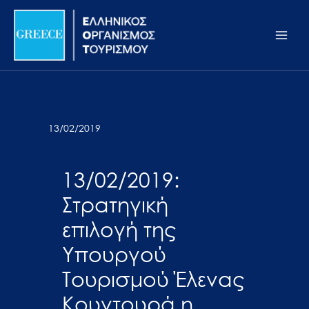
Μετάβαση
Σημείωση:
Main
στο
Αυτός
Men
περιεχόμενο
ο
ιστότοπος
περιλαμβάνει
ένα
σύστημα
13/02/2019
προσβασιμότητας.
13/02/2019:
Στρατηγική
επιλογή της
Υπουργού
Τουρισμού Έλενας
Κουντουρά η