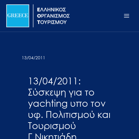
Μετάβαση
Σημείωση:
Main
στο
Αυτός
Men
περιεχόμενο
ο
ιστότοπος
περιλαμβάνει
ένα
σύστημα
13/04/2011
προσβασιμότητας.
13/04/2011:
Σύσκεψη για το
yachting υπο τον
υφ. Πολιτισμού και
Τουρισμού
Γ.Νικητιάδη