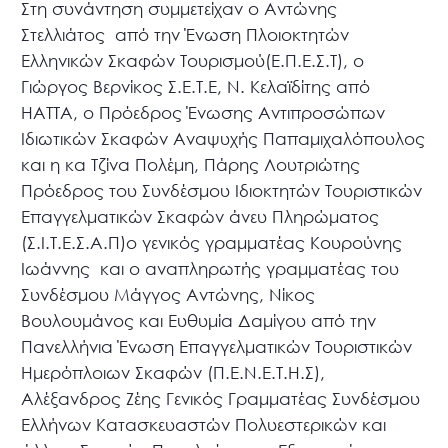
Στη συνάντηση συμμετείχαν o Αντώνης
Στελλιάτος από την Ένωση Πλοιοκτητών
Ελληνικών Σκαφών Τουρισμού(Ε.Π.Ε.Σ.Τ), ο
Γιώργος Βερνίκος Σ.Ε.Τ.Ε, Ν. Κελαϊδίτης από
ΗΑΤΤΑ, ο Πρόεδρος Ένωσης Αντιπροσώπων
Ιδιωτικών Σκαφών Αναψυχής Παπαμιχαλόπουλος
και η κα Τζίνα Πολέμη, Πάρης Λουτριώτης
Πρόεδρος του Συνδέσμου Ιδιοκτητών Τουριστικών
Επαγγελματικών Σκαφών άνευ Πληρώματος
(Σ.Ι.Τ.Ε.Σ.Α.Π)ο γενικός γραμματέας Κουρούνης
Ιωάννης και ο αναπληρωτής γραμματέας του
Συνδέσμου Μάγγος Αντώνης, Νίκος
Βουλουμάνος και Ευθυμία Δαμίγου από την
Πανελλήνια Ένωση Επαγγελματικών Τουριστικών
Ημερόπλοιων Σκαφών (Π.Ε.Ν.Ε.Τ.Η.Σ),
Αλέξανδρος Ζέης Γενικός Γραμματέας Συνδέσμου
Ελλήνων Κατασκευαστών Πολυεστερικών και