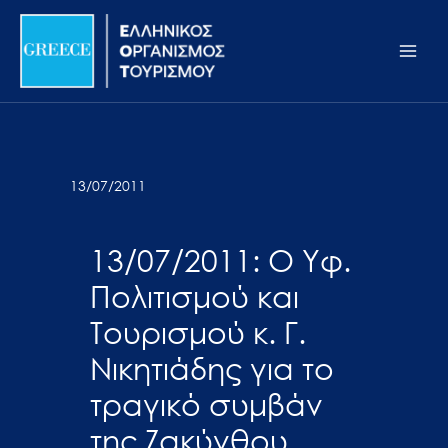
Μετάβαση
Σημείωση:
Main
στο
Αυτός
Men
περιεχόμενο
ο
ιστότοπος
περιλαμβάνει
ένα
σύστημα
13/07/2011
προσβασιμότητας.
13/07/2011: Ο Υφ.
Πολιτισμού και
Τουρισμού κ. Γ.
Νικητιάδης για το
τραγικό συμβάν
της Ζακύνθου