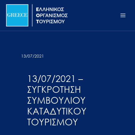
Μετάβαση
Σημείωση:
Main
στο
Αυτός
Men
περιεχόμενο
ο
ιστότοπος
περιλαμβάνει
ένα
σύστημα
13/07/2021
προσβασιμότητας.
13/07/2021 –
ΣΥΓΚΡΟΤΗΣΗ
ΣΥΜΒΟΥΛΙΟΥ
ΚΑΤΑΔΥΤΙΚΟΥ
ΤΟΥΡΙΣΜΟΥ