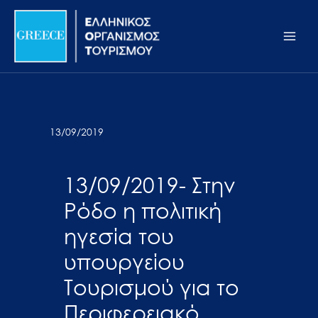
Μετάβαση
Σημείωση:
Main
στο
Αυτός
Men
περιεχόμενο
ο
ιστότοπος
περιλαμβάνει
ένα
σύστημα
13/09/2019
προσβασιμότητας.
13/09/2019- Στην
Ρόδο η πολιτική
ηγεσία του
υπουργείου
Τουρισμού για το
Περιφερειακό