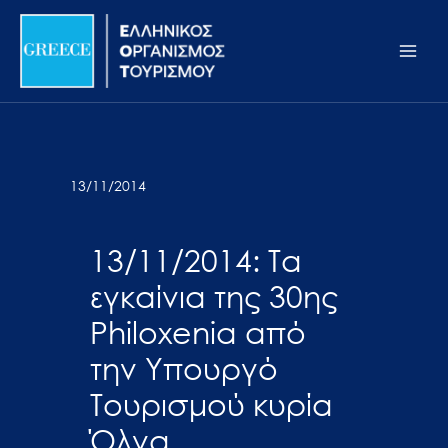
Μετάβαση
Σημείωση:
Main
στο
Αυτός
Men
περιεχόμενο
ο
ιστότοπος
περιλαμβάνει
ένα
σύστημα
13/11/2014
προσβασιμότητας.
13/11/2014: Τα
εγκαίνια της 30ης
Philoxenia από
την Υπουργό
Τουρισμού κυρία
Όλγα