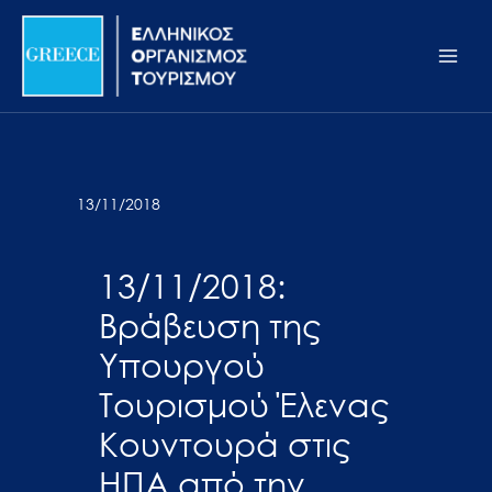
Μετάβαση
Σημείωση:
Main
στο
Αυτός
Men
περιεχόμενο
ο
ιστότοπος
περιλαμβάνει
ένα
σύστημα
13/11/2018
προσβασιμότητας.
13/11/2018:
Βράβευση της
Υπουργού
Τουρισμού Έλενας
Κουντουρά στις
ΗΠΑ από την