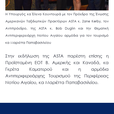
H Υπουργός κα Έλενα Κουντουρά με τον Πρόεδρο της Ένωσης
Αμερικανών Ταξιδιωτικών Πρακτόρων ASTA κ. Zane Kerby, τον
Αντιπρόεδρο, της ASTA κ. Bob Duglin και την Θεματική
Αντιπεριφερειάρχη Νοτίου Αιγαίου αρμόδια για τον τουρισμό
κα Μαριέττα Παπαβασιλείου
Στην εκδήλωση της ASTA παρέστη επίσης η
Προϊσταμένη ΕΟΤ Β. Αμερικής και Καναδά, κα
Γκρέτα Καματερού και η αρμόδια
Αντιπεριφερειάρχης Τουρισμού της Περιφέρειας
Νοτίου Αιγαίου, κα Μαριέττα Παπαβασιλείου.