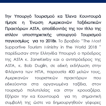
Την Υπουργό Τουρισμού κα Έλενα Κουντουρά
τίμησε η Ένωση Αμερικανών Ταξιδιωτικών
Πρακτόρων ASTA, αποδίδοντάς της τον τίτλο της
«πλέον υποστηρικτικής υπουργού Τουρισμού
παγκοσμίως για το 2018»
. Το βραβείο “The Most
Supportive Τourism Ministry in the World 2018 ”
παρέδωσαν στην Ελληνίδα Υπουργό ο πρόεδρος
της ASTA κ. ZaneKerby και ο αντιπρόεδρος της
ASTA, κ. Bob Duglin, σε ειδική εκδήλωση στην
Φλόριντα των ΗΠΑ, παρουσία 400 μελών τους,
Αμερικανών τουριστικών πρακτόρων που
ειδικεύονται στα οργανωμένα ταξίδια, στον
τουρισμό πολυτελείας και στην κρουαζιέρα.
Εξήραν την κα Κουντουρά για τη σημαντική
συμβολή της ώστε να δημιουργηθούν γέφυρες