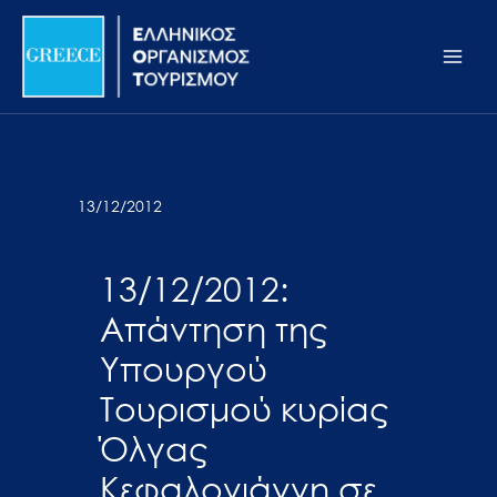
Μετάβαση
Σημείωση:
Main
στο
Αυτός
Men
περιεχόμενο
ο
ιστότοπος
περιλαμβάνει
ένα
σύστημα
13/12/2012
προσβασιμότητας.
13/12/2012:
Απάντηση της
Υπουργού
Τουρισμού κυρίας
Όλγας
Κεφαλογιάννη σε