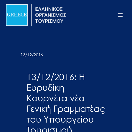
Μετάβαση
Σημείωση:
Main
στο
Αυτός
Men
περιεχόμενο
ο
ιστότοπος
περιλαμβάνει
ένα
σύστημα
13/12/2016
προσβασιμότητας.
13/12/2016: Η
Ευρυδίκη
Κουρνέτα νέα
Γενική Γραμματέας
του Υπουργείου
Τουρισμού