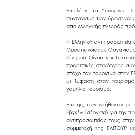
Επιπλέον, το Υπουργείο 
συντονισμό των δράσεων με 
από ελληνικής πλευράς πρόσ
Η Ελληνική αντιπροσωπεία 
Ομοσπονδιακού Οργανισμού 
Κέντρου Οίνου και Γαστρο
προοπτικές στενότερης συ
στόχο τον τουρισμό στην Ε
με έμφαση στον τουρισμό 
γαμήλιο τουρισμό.
Επίσης, συναντήθηκαν με 
Εβγκένι Τσέρνισεβ για την
αντιπροσωπείας τους στην
συμμετοχή της ΕΛΙΤΟΥΡ κα