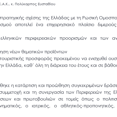
Κ.Α.Κ., κ. Πολύκαρπος Ευσταθίου
 στρατηγικής σχέσης της Ελλάδας με τη Ρωσική Ομοσπο
ισμού αποτελεί ένα επιχειρησιακό πλαίσιο διμερο
 ελληνικών περιφερειακών προορισμών και των αν
ηση νέων θεματικών προϊόντων
 τουριστικής προσφοράς προκειμένου να ενισχυθεί ουσι
ν Ελλάδα, καθ΄ όλη τη διάρκεια του έτους και σε βάθ
ήθηκε η κατάρτιση και προώθηση συγκεκριμένων δράσ
η συμμετοχή και τη συνεργασία των Περιφερειών της 
σεων και πρωτοβουλιών σε τομείς όπως ο πολιτιστ
νηματικός, ο ιατρικός, ο αθλητικός-προπονητικός