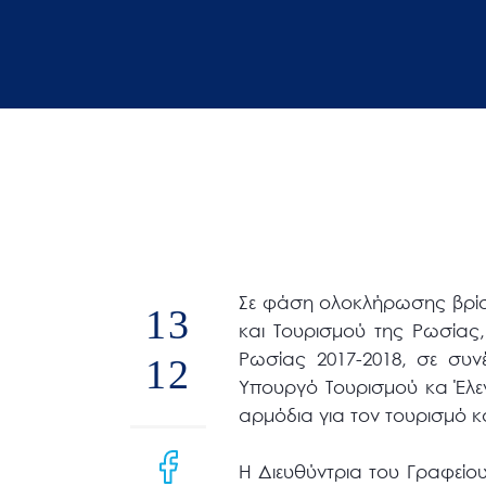
άτομα
με
προβλήματα
όρασης
που
χρησιμοποιούν
πρόγραμμα
ανάγνωσης
οθόνης
Πατήστε
Σε φάση ολοκλήρωσης βρίσκ
13
Control-
και Τουρισμού της Ρωσίας
F10
Ρωσίας 2017-2018, σε συν
12
για
Υπουργό Τουρισμού κα Έλε
να
αρμόδια για τον τουρισμό 
ανοίξετε
ένα
Η Διευθύντρια του Γραφείο