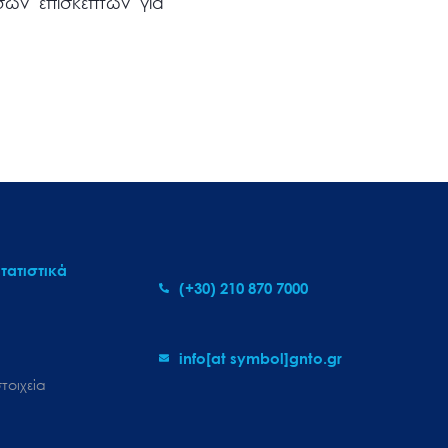
σων επισκεπτών για
τατιστικά
(+30) 210 870 7000
info[at symbol]gnto.gr
τοιχεία