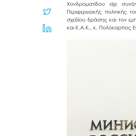
μενού
Χονδροματίδου είχε συν
προσβασιμότητας.
Περιφερειακής πολιτικής 
σχεδίου δράσης και τον εμ
και Κ.Α.Κ., κ. Πολύκαρπος 