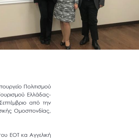
πουργείο Πολιτισμού
Τουρισμού Ελλάδας-
Σεπτέμβριο από την
σικής Ομοσπονδίας,
του ΕΟΤ κα Αγγελική