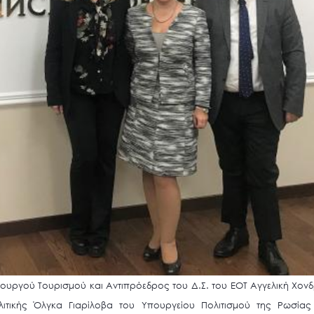
πουργού Τουρισμού και Αντιπρόεδρος του Δ.Σ. του ΕΟΤ Αγγελική Χονδ
λιτικής Όλγκα Γιαρίλοβα του Υπουργείου Πολιτισμού της Ρωσίας