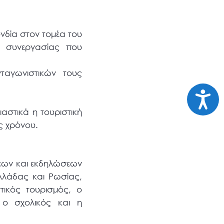
νδία στον τομέα του
ύς συνεργασίας που
ταγωνιστικών τους
Προσι
αστικά η τουριστική
ος χρόνου.
εων και εκδηλώσεων
Ελλάδας και Ρωσίας,
ικός τουρισμός, ο
, ο σχολικός και η