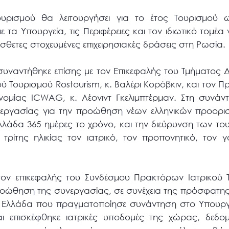
Τουρισμού θα λειτουργήσει για το έτος Τουρισμού
τα Υπουργεία, τις Περιφέρειες και τον ιδιωτικό τομέ
θετες στοχευμένες επιχειρησιακές δράσεις στη Ρωσία.
συναντήθηκε επίσης με τον Επικεφαλής του Τμήματος 
Τουρισμού Rostourism, κ. Βαλέρι Κορόβκιν, και τον Π
νομίας ICWAG, κ. Λέονιντ Γκελιμπτέρμαν. Στη συνάντ
νεργασίας για την προώθηση νέων ελληνικών προορι
λλάδα 365 ημέρες το χρόνο, και την διεύρυνση των το
τρίτης ηλικίας τον ιατρικό, τον προπονητικό, τον γ
τον επικεφαλής του Συνδέσμου Πρακτόρων Ιατρικού 
 προώθηση της συνεργασίας, σε συνέχεια της πρόσφατη
 Ελλάδα που πραγματοποίησε συνάντηση στο Υπουργε
ι επισκέφθηκε ιατρικές υποδομές της χώρας, δεδο