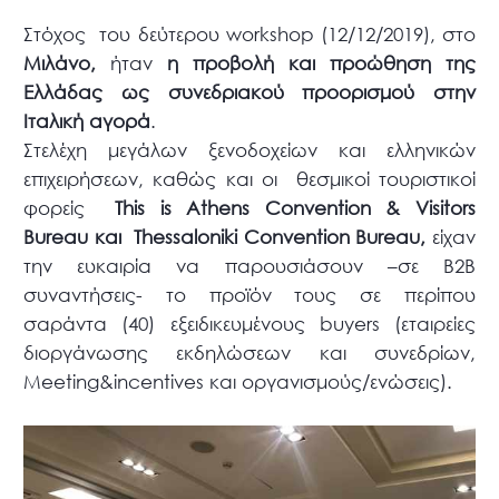
Στόχος
του δεύτερου
workshop
(12/12/2019), στο
Μιλάνο,
ήταν
η προβολή και προώθηση της
Ελλάδας ως συνεδριακού προορισμού στην
Ιταλική αγορά
.
Στελέχη μεγάλων ξενοδοχείων και ελληνικών
επιχειρήσεων, καθώς και οι
θεσμικοί τουριστικοί
φορείς
This
is
Athens
Convention
&
Visitors
Bureau
και
Thessaloniki
Convention
Bureau
,
είχαν
την ευκαιρία να παρουσιάσουν –
σε B2B
συναντήσεις-
το προϊόν τους σε
περίπου
σαράντα (40) εξειδικευμένους
buyers
(εταιρείες
διοργάνωσης εκδηλώσεων και συνεδρίων,
Meeting
&
incentives
και οργανισμούς/ενώσεις).