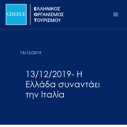
Μετάβαση
Σημείωση:
Main
στο
Αυτός
Men
περιεχόμενο
ο
ιστότοπος
περιλαμβάνει
ένα
σύστημα
13/12/2019
προσβασιμότητας.
13/12/2019- Η
Ελλάδα συναντάει
την Ιταλία