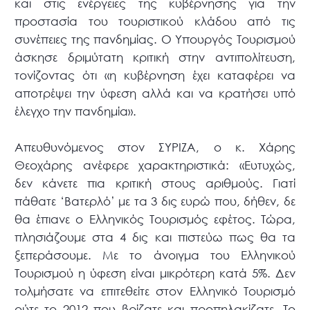
και στις ενέργειες της κυβέρνησης για την
προστασία του τουριστικού κλάδου από τις
συνέπειες της πανδημίας. Ο Υπουργός Τουρισμού
άσκησε δριμύτατη κριτική στην αντιπολίτευση,
τονίζοντας ότι «η κυβέρνηση έχει καταφέρει να
αποτρέψει την ύφεση αλλά και να κρατήσει υπό
έλεγχο την πανδημία».
Απευθυνόμενος στον ΣΥΡΙΖΑ, ο κ. Χάρης
Θεοχάρης ανέφερε χαρακτηριστικά: «Ευτυχώς,
δεν κάνετε πια κριτική στους αριθμούς. Γιατί
πάθατε ‘Βατερλό’ με τα 3 δις ευρώ που, δήθεν, δε
θα έπιανε ο Ελληνικός Τουρισμός εφέτος. Τώρα,
πλησιάζουμε στα 4 δις και πιστεύω πως θα τα
ξεπεράσουμε. Με το άνοιγμα του Ελληνικού
Τουρισμού η ύφεση είναι μικρότερη κατά 5%. Δεν
τολμήσατε να επιτεθείτε στον Ελληνικό Τουρισμό
ούτε το 2012 που βρίζατε και προπηλακίζατε. Το