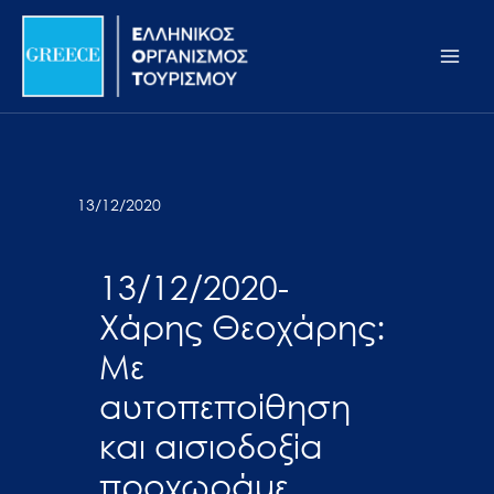
Μετάβαση
Σημείωση:
Main
στο
Αυτός
Men
περιεχόμενο
ο
ιστότοπος
περιλαμβάνει
ένα
σύστημα
13/12/2020
προσβασιμότητας.
13/12/2020-
Χάρης Θεοχάρης:
Με
αυτοπεποίθηση
και αισιοδοξία
προχωράμε