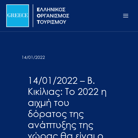
Μετάβαση
Σημείωση:
Main
στο
Αυτός
Men
περιεχόμενο
ο
ιστότοπος
περιλαμβάνει
ένα
σύστημα
14/01/2022
προσβασιμότητας.
14/01/2022 – Β.
Κικίλιας: Το 2022 η
αιχμή του
δόρατος της
ανάπτυξης της
χώρας θα είναι ο