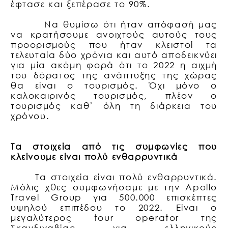
έφτασε και ξεπέρασε το 90%.
Να θυμίσω ότι ήταν απόφασή μας
να κρατήσουμε ανοιχτούς αυτούς τους
προορισμούς που ήταν κλειστοί τα
τελευταία δύο χρόνια και αυτό αποδεικνύει
για μία ακόμη φορά ότι το 2022 η αιχμή
του δόρατος της ανάπτυξης της χώρας
θα είναι ο τουρισμός. Όχι μόνο ο
καλοκαιρινός τουρισμός, πλέον ο
τουρισμός καθ’ όλη τη διάρκεια του
χρόνου.
Τα στοιχεία από τις συμφωνίες που
κλείνουμε είναι πολύ ενθαρρυντικά
Τα στοιχεία είναι πολύ ενθαρρυντικά.
Μόλις χθες συμφωνήσαμε με την
Apollo
Travel Group
για 500.000 επισκέπτες
υψηλού επιπέδου το 2022. Είναι ο
μεγαλύτερος
tour operator
της
Σκανδιναβίας για ελληνικούς