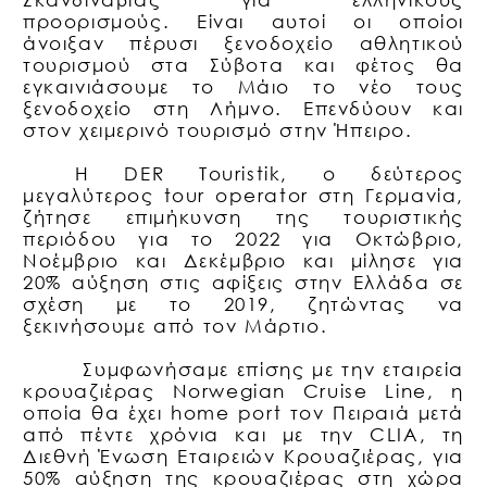
προορισμούς. Είναι αυτοί οι οποίοι
άνοιξαν πέρυσι ξενοδοχείο αθλητικού
τουρισμού στα Σύβοτα και φέτος θα
εγκαινιάσουμε το Μάιο το νέο τους
ξενοδοχείο στη Λήμνο. Επενδύουν και
στον χειμερινό τουρισμό στην Ήπειρο.
Η
DER Touristik
, ο δεύτερος
μεγαλύτερος
tour operator
στη Γερμανία,
ζήτησε επιμήκυνση της τουριστικής
περιόδου για το 2022 για Οκτώβριο,
Νοέμβριο και Δεκέμβριο και μίλησε για
20% αύξηση στις αφίξεις στην Ελλάδα σε
σχέση με το 2019, ζητώντας να
ξεκινήσουμε από τον Μάρτιο.
Συμφωνήσαμε επίσης με την εταιρεία
κρουαζιέρας Norw
e
gian Cruise Line, η
οποία θα έχει home port τον Πειραιά μετά
από πέντε χρόνια και με την
CLIA
, τη
Διεθνή Ένωση Εταιρειών Κρουαζιέρας, για
50% αύξηση της κρουαζιέρας στη χώρα