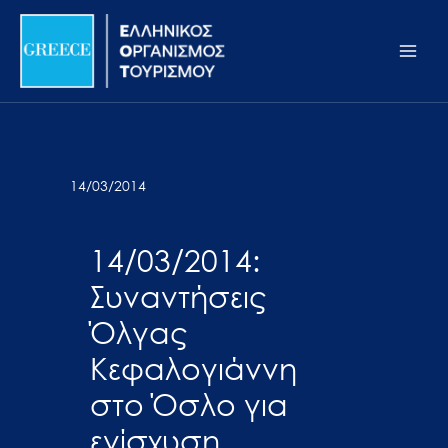
Μετάβαση
Σημείωση:
Main
στο
Αυτός
Men
περιεχόμενο
ο
ιστότοπος
περιλαμβάνει
ένα
σύστημα
14/03/2014
προσβασιμότητας.
14/03/2014:
Συναντήσεις
Όλγας
Κεφαλογιάννη
στο Όσλο για
ενίσχυση