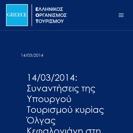
Μετάβαση
Σημείωση:
Main
στο
Αυτός
Men
περιεχόμενο
ο
ιστότοπος
περιλαμβάνει
ένα
σύστημα
14/03/2014
προσβασιμότητας.
14/03/2014:
Συναντήσεις της
Υπουργού
Τουρισμού κυρίας
Όλγας
Κεφαλογιάνη στη