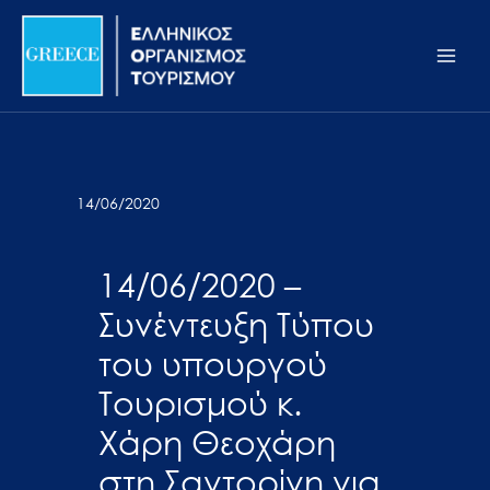
Μετάβαση
Σημείωση:
Main
στο
Αυτός
Men
περιεχόμενο
ο
ιστότοπος
περιλαμβάνει
ένα
σύστημα
14/06/2020
προσβασιμότητας.
14/06/2020 –
Συνέντευξη Τύπου
του υπουργού
Τουρισμού κ.
Χάρη Θεοχάρη
στη Σαντορίνη για