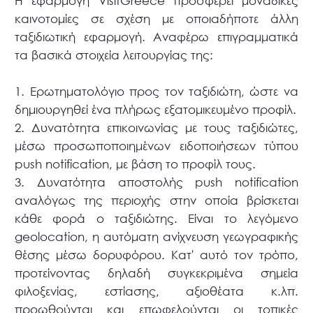
H εφαρμογή VisitGreece προσφέρει μοναδικές
καινοτομίες σε σχέση με οποιαδήποτε άλλη
ταξιδιωτική εφαρμογή. Αναφέρω επιγραμματικά
τα βασικά στοιχεία λειτουργίας της:
1. Ερωτηματολόγιο προς τον ταξιδιώτη, ώστε να
δημιουργηθεί ένα πλήρως εξατομικευμένο προφίλ.
2. Δυνατότητα επικοινωνίας με τους ταξιδιώτες,
μέσω προσωποποιημένων ειδοποιήσεων τύπου
push notification, με βάση το προφίλ τους.
3. Δυνατότητα αποστολής push notification
αναλόγως της περιοχής στην οποία βρίσκεται
κάθε φορά ο ταξιδιώτης. Είναι το λεγόμενο
geolocation, η αυτόματη ανίχνευση γεωγραφικής
θέσης μέσω δορυφόρου. Κατ' αυτό τον τρόπο,
προτείνοντας δηλαδή συγκεκριμένα σημεία
φιλοξενίας, εστίασης, αξιοθέατα κ.λπ.
προωθούνται και επωφελούνται οι τοπικές