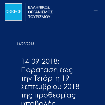
Μετάβαση
Σημείωση:
Main
στο
Αυτός
Men
περιεχόμενο
ο
ιστότοπος
περιλαμβάνει
ένα
σύστημα
14/09/2018
προσβασιμότητας.
14-09-2018:
Παράταση έως
την Τετάρτη 19
Σεπτεμβρίου 2018
της προθεσμίας
υποβολής