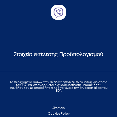
Στοιχεία εκτέλεσης Προϋπολογισμού
Το περιεχόμενο αυτών των σελίδων αποτελεί πvευματική ιδιοκτησία
του ΕΟΤ και απαγορεύεται η αναδημοσίευση μέρους ή του
συνόλου του με οποιοδήποτε τρόπο χωρίς την έγγραφη άδεια του
ΕΟΤ.
Sitemap
Cookies Policy