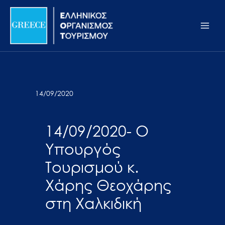
Μετάβαση
Σημείωση:
Main
στο
Αυτός
Men
περιεχόμενο
ο
ιστότοπος
περιλαμβάνει
ένα
σύστημα
14/09/2020
προσβασιμότητας.
14/09/2020- Ο
Υπουργός
Τουρισμού κ.
Χάρης Θεοχάρης
στη Χαλκιδική