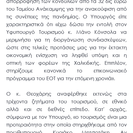
απορρόφηση των κονδυλίων από τα 32 δις ευρώ
του Ταμείου Ανάκαμψης για την ανακούφιση από
τις συνέπειες της πανδημίας. Ο Υπουργός είπε
χαρακτηριστικά ότι «έχω δώσει την εντολή στον
Υφυπουργό Τουρισμού κ. Μάνο Κόνσολα να
μεριμνήσει για τη διοργάνωση συνδιασκέψεων,
ώστε στις τελικές προτάσεις μας για την έκτακτη
οικονομική ενίσχυση να ληφθεί υπόψη και η
οπτική των φορέων της Χαλκιδικής. Επιπλέον,
στηρίζουμε κανονικά το επικοινωνιακό
πρόγραμμα του ΕΟΤ για την επόμενη χρονιά».
Ο κ. Θεοχάρης αναφέρθηκε εκτενώς στα
τρέχοντα ζητήματα του τουρισμού, σε εθνικό
αλλά και σε διεθνές επίπεδο. Κατ' αρχάς,
σύμφωνα με τον Υπουργό, «ο τουρισμός είναι μια
προτεραιότητα στην οποία στηριχθήκαμε από τον
πρωθυπουργό, Κυριάκο Μητσοτάκη. Αν